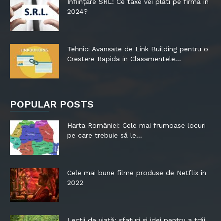
Înființare SRL: Ce taxe vei plăti pe firmă în
2024?
Tehnici Avansate de Link Building pentru o
Crestere Rapida in Clasamentele...
POPULAR POSTS
Harta României: Cele mai frumoase locuri
pe care trebuie să le...
Cele mai bune filme produse de Netflix în
2022
Lecții de viață: sfaturi și idei pentru a trăi