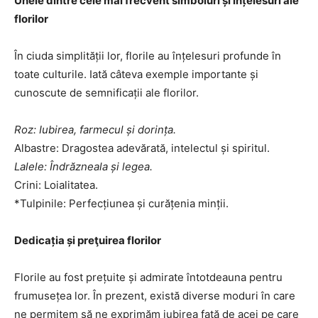
Unele dintre cele mai frecvent simboluri și înțelesuri ale
florilor
În ciuda simplității lor, florile au înțelesuri profunde în
toate culturile. Iată câteva exemple importante și
cunoscute de semnificații ale florilor.
Roz: Iubirea, farmecul și dorința.
Albastre: Dragostea adevărată, intelectul și spiritul.
Lalele: Îndrăzneala și legea.
Crini: Loialitatea.
*Tulpinile: Perfecțiunea și curățenia minții.
Dedicația și preţuirea florilor
Florile au fost prețuite și admirate întotdeauna pentru
frumusețea lor. În prezent, există diverse moduri în care
ne permitem să ne exprimăm iubirea față de acei pe care