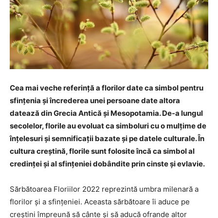
Cea mai veche referință a florilor date ca simbol pentru
sfințenia și încrederea unei persoane date altora
datează din Grecia Antică și Mesopotamia. De-a lungul
secolelor, florile au evoluat ca simboluri cu o mulțime de
înțelesuri și semnificații bazate și pe datele culturale. În
cultura creștină, florile sunt folosite încă ca simbol al
credinței și al sfințeniei dobândite prin cinste și evlavie.
Sărbătoarea Floriilor 2022 reprezintă umbra milenară a
florilor și a sfințeniei. Aceasta sărbătoare îi aduce pe
creștini împreună să cânte și să aducă ofrande altor