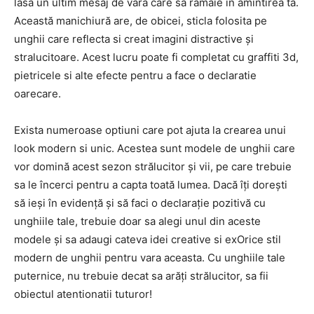
lasa un ultim mesaj de vara care sa ramaie in amintirea ta.
Această manichiură are, de obicei, sticla folosita pe
unghii care reflecta si creat imagini distractive și
stralucitoare. Acest lucru poate fi completat cu graffiti 3d,
pietricele si alte efecte pentru a face o declaratie
oarecare.
Exista numeroase optiuni care pot ajuta la crearea unui
look modern si unic. Acestea sunt modele de unghii care
vor domină acest sezon strălucitor și vii, pe care trebuie
sa le încerci pentru a capta toată lumea. Dacă îți dorești
să ieși în evidență și să faci o declarație pozitivă cu
unghiile tale, trebuie doar sa alegi unul din aceste
modele și sa adaugi cateva idei creative si exOrice stil
modern de unghii pentru vara aceasta. Cu unghiile tale
puternice, nu trebuie decat sa arăți strălucitor, sa fii
obiectul atentionatii tuturor!