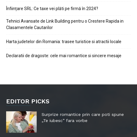
Înființare SRL: Ce taxe vei plăti pe firmă în 2024?
Tehnici Avansate de Link Building pentru o Crestere Rapida in
Clasamentele Cautarilor
Harta judetelor din Romania: trasee turistice si atractii locale
Declaratii de dragoste: cele mai romantice si sincere mesaje
EDITOR PICKS
Surprize romantice prin care poti spune
„Te iubesc” fara vorbe