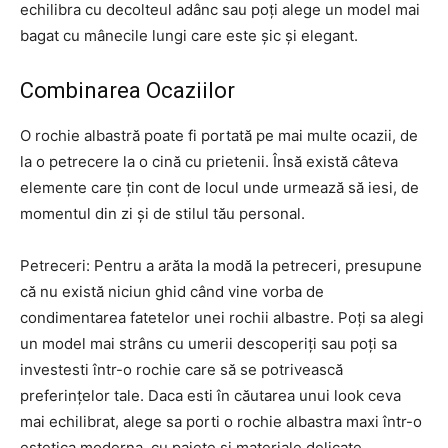
echilibra cu decolteul adânc sau poți alege un model mai
bagat cu mânecile lungi care este șic și elegant.
Combinarea Ocaziilor
O rochie albastră poate fi portată pe mai multe ocazii, de
la o petrecere la o cină cu prietenii. Însă există câteva
elemente care țin cont de locul unde urmează să iesi, de
momentul din zi și de stilul tău personal.
Petreceri: Pentru a arăta la modă la petreceri, presupune
că nu există niciun ghid când vine vorba de
condimentarea fatetelor unei rochii albastre. Poți sa alegi
un model mai strâns cu umerii descoperiți sau poți sa
investesti într-o rochie care să se potrivească
preferințelor tale. Daca esti în căutarea unui look ceva
mai echilibrat, alege sa porti o rochie albastra maxi într-o
estetica moderna, cu paiete și materiale delicate.