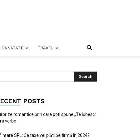
SANATATE
TRAVEL
ECENT POSTS
rprize romantice prin care poti spune „Te iubesc”
ra vorbe
ființare SRL: Ce taxe vei plăti pe firmă în 2024?