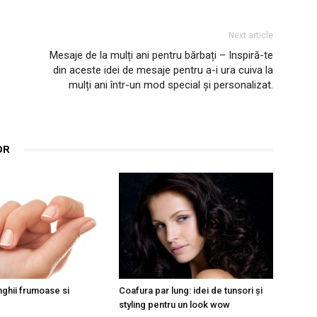
Next article
Mesaje de la mulți ani pentru bărbați – Inspiră-te
din aceste idei de mesaje pentru a-i ura cuiva la
mulți ani într-un mod special și personalizat.
OR
nghii frumoase si
Coafura par lung: idei de tunsori și
styling pentru un look wow