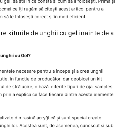
 gel, să știi în ce constă și cum să îl folosești. Prima și
cmai ce îți rugăm să citești acest articol pentru a
 să le folosești corect și în mod eficient.
re kiturile de unghii cu gel inainte de a
 unghii cu Gel?
ementele necesare pentru a începe și a crea unghii
tie, în funcție de producător, dar deobicei un kit
rul de strălucire, o bază, diferite tipuri de oja, samples
 prin a explica ce face fiecare dintre aceste elemente
alizate din rasină acryğlică și sunt special create
or unghiilor. Acestea sunt, de asemenea, cunoscut și sub