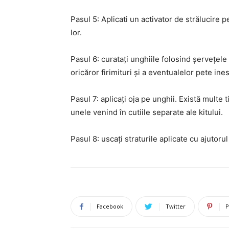
Pasul 5: Aplicati un activator de strălucire p
lor.
Pasul 6: curatați unghiile folosind șervețele
oricăror firimituri și a eventualelor pete ines
Pasul 7: aplicați oja pe unghii. Există multe 
unele venind în cutiile separate ale kitului.
Pasul 8: uscați straturile aplicate cu ajutoru
Facebook
Twitter
P