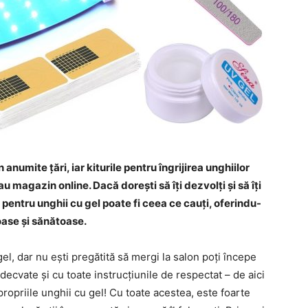
 anumite țări, iar kiturile pentru îngrijirea unghiilor
magazin online. Dacă dorești să îți dezvolți și să îți
it pentru unghii cu gel poate fi ceea ce cauți, oferindu-
oase și sănătoase.
gel, dar nu ești pregătită să mergi la salon poți începe
adecvate și cu toate instrucțiunile de respectat – de aici
propriile unghii cu gel! Cu toate acestea, este foarte