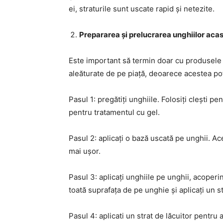
ei, straturile sunt uscate rapid și netezite.
Prepararea și prelucrarea unghiilor aca
Este important să termin doar cu produsele 
aleăturate de pe piață, deoarece acestea pot
Pasul 1: pregătiți unghiile. Folosiți clești p
pentru tratamentul cu gel.
Pasul 2: aplicați o bază uscată pe unghii. A
mai ușor.
Pasul 3: aplicați unghiile pe unghii, acoperin
toată suprafața de pe unghie și aplicați un s
Pasul 4: aplicati un strat de lăcuitor pentru a