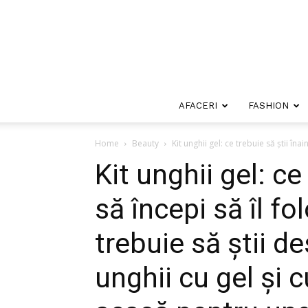
AFACERI
FASHION
Home
Beauty
Kit unghii gel: ce trebuie să știi înain
Kit unghii gel: ce
să începi să îl fo
trebuie să știi d
unghii cu gel și c