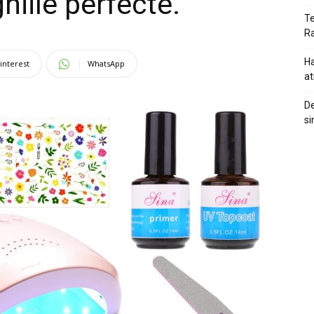
hiile perfecte.
Te
Ra
Ha
interest
WhatsApp
at
De
si