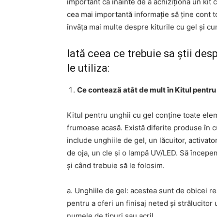
important ca înainte de a achiziționa un kit cu
cea mai importantă informație să ține cont to
învăța mai multe despre kiturile cu gel și cum
Iată ceea ce trebuie sa știi desp
le utiliza:
Ce contează atât de mult în Kitul pentru
Kitul pentru unghii cu gel conține toate el
frumoase acasă. Există diferite produse în cu
include unghiile de gel, un lăcuitor, activato
de oja, un cle și o lampă UV/LED. Să începem
și când trebuie să le folosim.
a. Unghiile de gel: acestea sunt de obicei re
pentru a oferi un finisaj neted și strălucit
numele de tipuri sau acril.