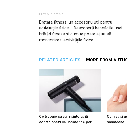
Previous article
Brățara fitness: un accesoriu util pentru
activitățile fizice – Descoperă beneficiile unei
brățări fitness și cum te poate ajuta să
monitorizezi activitățile fizice.
RELATED ARTICLES
MORE FROM AUTH
Ce trebuie sa stii inainte sa iti
Cum sa ai u
achizitionezi un uscator de par
sanatoase