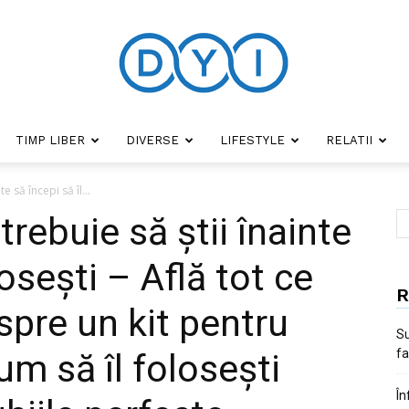
TIMP LIBER
DIVERSE
LIFESTYLE
RELATII
DYI
te să începi să îl...
 trebuie să știi înainte
losești – Află tot ce
R
espre un kit pentru
Su
fa
um să îl folosești
În