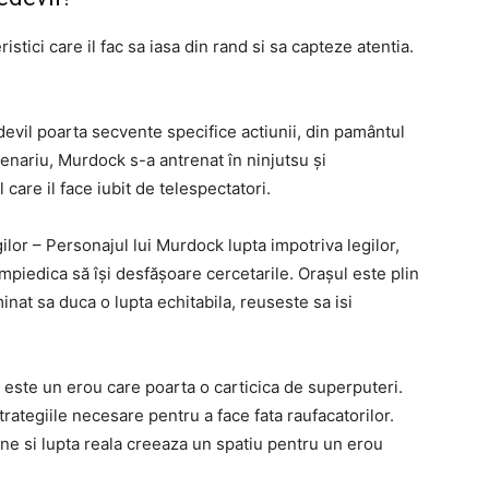
stici care il fac sa iasa din rand si sa capteze atentia.
edevil poarta secvente specifice actiunii, din pamântul
cenariu, Murdock s-a antrenat în ninjutsu și
care il face iubit de telespectatori.
ilor – Personajul lui Murdock lupta impotriva legilor,
l împiedica să își desfășoare cercetarile. Orașul este plin
minat sa duca o lupta echitabila, reuseste sa isi
este un erou care poarta o carticica de superputeri.
 strategiile necesare pentru a face fata raufacatorilor.
ne si lupta reala creeaza un spatiu pentru un erou