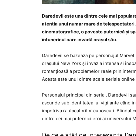
Daredevil este una dintre cele mai populare 
atentia unui numar mare de telespectatori.
cinematografice, o poveste puternică și sp
întunericul care invadă orașul său.
Daredevil se bazeazã pe personajul Marvel C
orașului New York și invazia intensa si înspa
romanțioasă a problemelor reale prin intermed
Acesta este unul dintre acele seriale online s
Personajul principal din serial, Daredevil 
ascunde sub identitatea lui vigilante când intr
impotriva raufacatorilor cunoscuti. Blindat 
dintre cei mai puternici eroi ai universului
De ce e atât de interesanta Dar