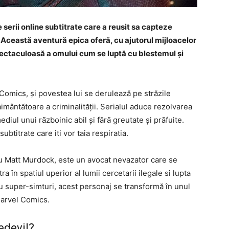
serii online subtitrate care a reusit sa capteze
 Această aventură epica oferă, cu ajutorul mijloacelor
ectaculoasă a omului cum se luptă cu blestemul și
omics, și povestea lui se derulează pe străzile
imântãtoare a criminalității. Serialul aduce rezolvarea
iul unui rãzboinic abil și fãrã greutate și prãfuite.
ubtitrate care iti vor taia respiratia.
sau Matt Murdock, este un avocat nevazator care se
a în spatiul uperior al lumii cercetarii ilegale si lupta
cu super-simturi, acest personaj se transformă în unul
 Marvel Comics.
edevil?