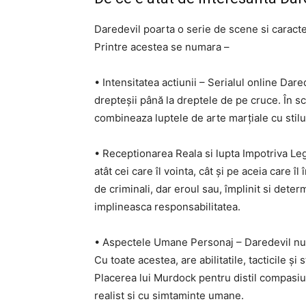
Daredevil poarta o serie de scene si caracteri
Printre acestea se numara –
• Intensitatea actiunii – Serialul online Dar
drepteșii până la dreptele de pe cruce. În s
combineaza luptele de arte marțiale cu stilul 
• Receptionarea Reala si lupta Impotriva Leg
atât cei care îl vointa, cât și pe aceia care î
de criminali, dar eroul sau, împlinit si deter
implineasca responsabilitatea.
• Aspectele Umane Personaj – Daredevil nu 
Cu toate acestea, are abilitatile, tacticile și
Placerea lui Murdock pentru distil compasiu
realist si cu simtaminte umane.