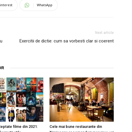
interest
WhatsApp
Next article
ru
Exercitii de dictie: cum sa vorbesti clar si coerent
OR
eptate filme din 2021:
Cele mai bune restaurante din