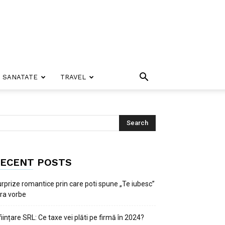
SANATATE
TRAVEL
ECENT POSTS
rprize romantice prin care poti spune „Te iubesc”
ra vorbe
ființare SRL: Ce taxe vei plăti pe firmă în 2024?