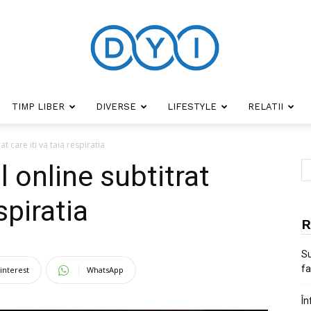
TIMP LIBER
DIVERSE
LIFESTYLE
RELATII
DYI
at care iti va taia respiratia
l online subtitrat
spiratia
R
Su
fa
interest
WhatsApp
În