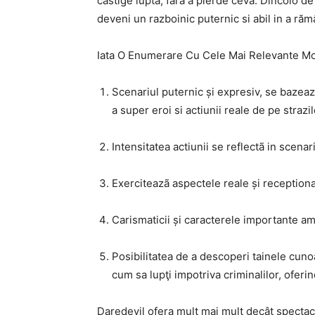
castige lupta, fara a pierde ceva. Dincolo de
deveni un razboinic puternic si abil in a răm
Iata O Enumerare Cu Cele Mai Relevante Mot
Scenariul puternic și expresiv, se baze
a super eroi si actiunii reale de pe straz
Intensitatea actiunii se reflectã in scenar
Exerciteazã aspectele reale și receptiona
Carismaticii și caracterele importante amp
Posibilitatea de a descoperi tainele cuno
cum sa lupţi impotriva criminalilor, ofer
Daredevil ofera mult mai mult decât spectacol