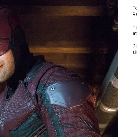
Te
Ra
Ha
at
De
si