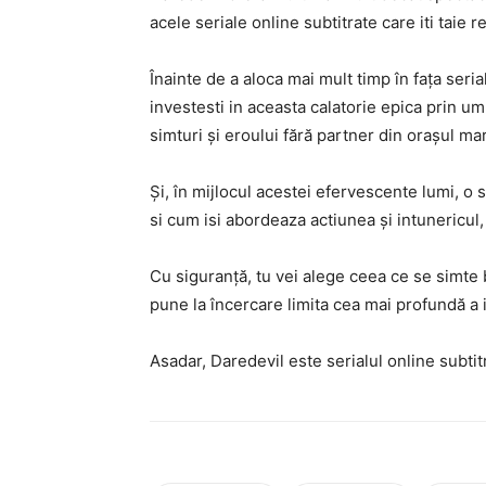
acele seriale online subtitrate care iti taie re
Înainte de a aloca mai mult timp în fața serial
investesti in aceasta calatorie epica prin um
simturi și eroului fără partner din orașul ma
Și, în mijlocul acestei efervescente lumi, o
si cum isi abordeaza actiunea și intunericul
Cu siguranță, tu vei alege ceea ce se simte b
pune la încercare limita cea mai profundă a in
Asadar, Daredevil este serialul online subtitra