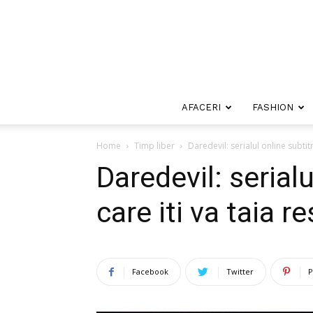
AFACERI
FASHION
Home
Timp liber
Daredevil: serialul online subtitr
Daredevil: serialu
care iti va taia re
Facebook
Twitter
P