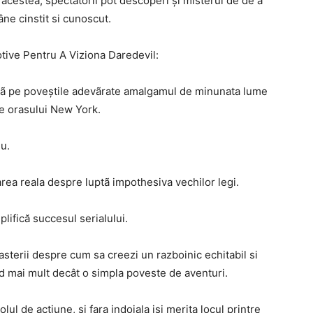
 acestea, spectatorii pot descoperi și misterul de de a
âne cinstit si cunoscut.
ive Pentru A Viziona Daredevil:
azã pe poveștile adevãrate amalgamul de minunata lume
ile orasului New York.
iu.
rea reala despre luptã impothesiva vechilor legi.
lifică succesul serialului.
asterii despre cum sa creezi un razboinic echitabil si
ind mai mult decât o simpla poveste de aventuri.
ul de actiune, si fara indoiala isi merita locul printre