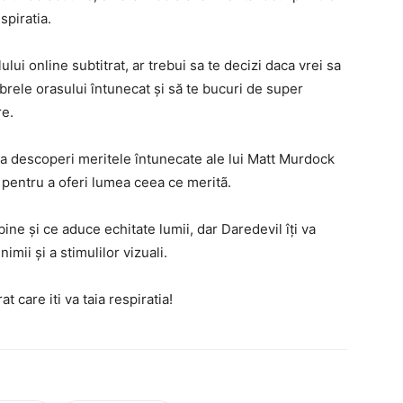
spiratia.
ului online subtitrat, ar trebui sa te decizi daca vrei sa
brele orasului întunecat și să te bucuri de super
re.
 sa descoperi meritele întunecate ale lui Matt Murdock
, pentru a oferi lumea ceea ce meritã.
ine și ce aduce echitate lumii, dar Daredevil îți va
imii și a stimulilor vizuali.
t care iti va taia respiratia!