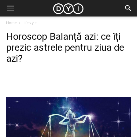
Home
Lifestyle
Horoscop Balanță azi: ce îți
prezic astrele pentru ziua de
azi?
Facebook
Twitter
Pinterest