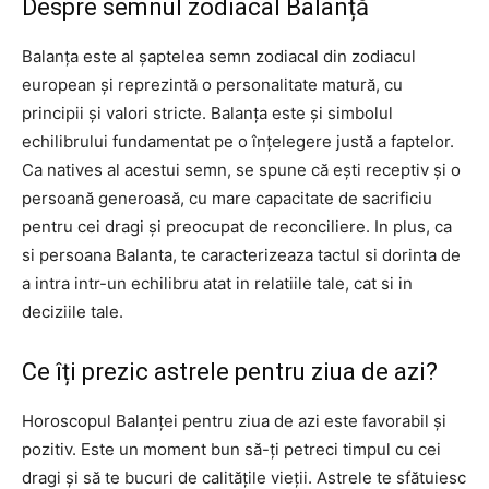
Despre semnul zodiacal Balanță
Balanța este al șaptelea semn zodiacal din zodiacul
european și reprezintă o personalitate matură, cu
principii și valori stricte. Balanța este și simbolul
echilibrului fundamentat pe o înțelegere justă a faptelor.
Ca natives al acestui semn, se spune că ești receptiv și o
persoană generoasă, cu mare capacitate de sacrificiu
pentru cei dragi și preocupat de reconciliere. In plus, ca
si persoana Balanta, te caracterizeaza tactul si dorinta de
a intra intr-un echilibru atat in relatiile tale, cat si in
deciziile tale.
Ce îți prezic astrele pentru ziua de azi?
Horoscopul Balanței pentru ziua de azi este favorabil și
pozitiv. Este un moment bun să-ți petreci timpul cu cei
dragi și să te bucuri de calitățile vieții. Astrele te sfătuiesc