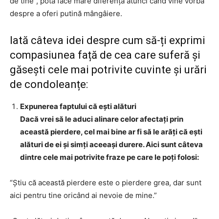
de tine”, pota face mare diferența atunci când vine vorba
despre a oferi putină mângâiere.
Iată câteva idei despre cum să-ți exprimi
compasiunea față de cea care suferă și
găsești cele mai potrivite cuvinte și urări
de condoleanțe:
Expunerea faptului că ești alături
Dacă vrei să le aduci alinare celor afectați prin
această pierdere, cel mai bine ar fi să le arăți că ești
alături de ei și simți aceeași durere. Aici sunt câteva
dintre cele mai potrivite fraze pe care le poți folosi:
“Știu că această pierdere este o pierdere grea, dar sunt
aici pentru tine oricând ai nevoie de mine.”