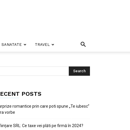
SANATATE
TRAVEL
ECENT POSTS
rprize romantice prin care poti spune „Te iubesc”
ra vorbe
ființare SRL: Ce taxe vei plăti pe firmă în 2024?