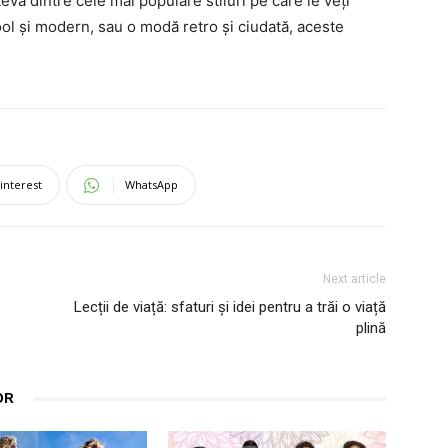
va dintre cele mai populare stiluri pe care le veți
ool și modern, sau o modă retro și ciudată, aceste
interest
WhatsApp
Next article
Lecții de viață: sfaturi și idei pentru a trăi o viață
plină
OR