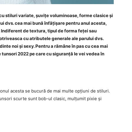
u stiluri variate, șuvițe voluminoase, forme clasice și
lui dvs. cea mai bună înfățișare pentru anul acesta,
 Indiferent de textura, tipul de forma feței sau
otriveasca cu atributele generale ale parului dvs.
inte noi și sexy. Pentru a rămâne în pas cu cea mai
 tunsori 2022 pe care cu siguranță le vei vedea în
zonul acesta se bucură de mai multe opțiuni de stiluri.
sori scurte sunt bob-ul clasic, mulțumit pixie și