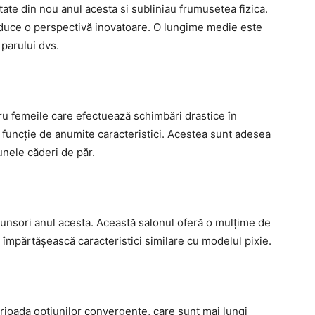
ate din nou anul acesta si subliniau frumusetea fizica.
aduce o perspectivă inovatoare. O lungime medie este
 parului dvs.
u femeile care efectuează schimbări drastice în
 funcție de anumite caracteristici. Acestea sunt adesea
unele căderi de păr.
 tunsori anul acesta. Această salonul oferă o mulțime de
 împărtășească caracteristici similare cu modelul pixie.
rioada opțiunilor convergente, care sunt mai lungi