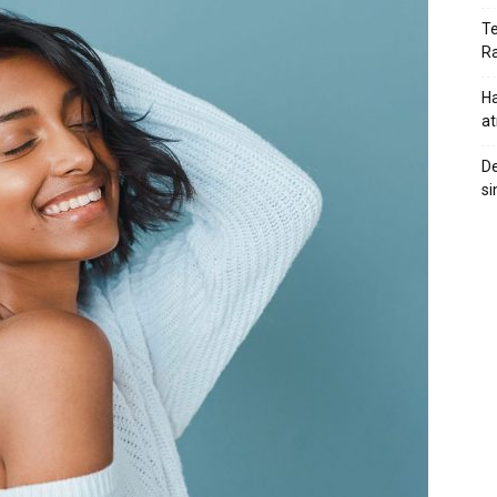
Te
Ra
Ha
at
De
si