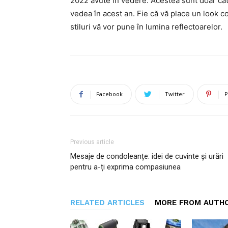
2022 avute în vedere. Acestea sunt doar câte
vedea în acest an. Fie că vă place un look c
stiluri vă vor pune în lumina reflectoarelor.
Facebook
Twitter
P
Previous article
Mesaje de condoleanțe: idei de cuvinte și urări
pentru a-ți exprima compasiunea
RELATED ARTICLES
MORE FROM AUTH