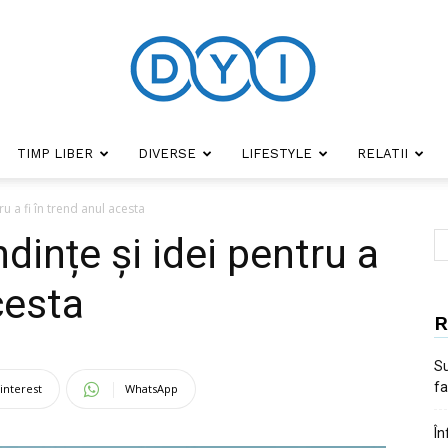
TIMP LIBER
DIVERSE
LIFESTYLE
RELATII
DYI
ru a fi în trend anul acesta
dințe și idei pentru a
cesta
R
Su
fa
interest
WhatsApp
În