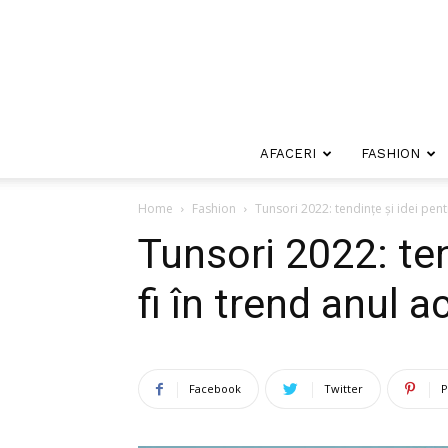
AFACERI
FASHION
Home
Fashion
Tunsori 2022: tendințe și idei pent
Tunsori 2022: ten
fi în trend anul a
Facebook
Twitter
P