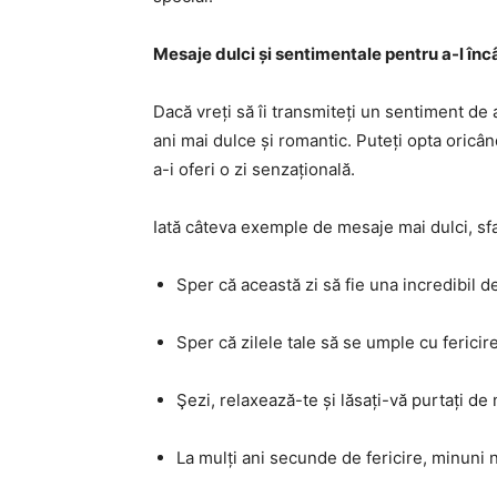
Mesaje dulci și sentimentale pentru a-l înc
Dacă vreți să îi transmiteți un sentiment de 
ani mai dulce și romantic. Puteți opta oricâ
a-i oferi o zi senzațională.
Iată câteva exemple de mesaje mai dulci, sfat
Sper că această zi să fie una incredibil d
Sper că zilele tale să se umple cu fericire
Şezi, relaxează-te și lăsați-vă purtați de 
La mulți ani secunde de fericire, minuni ne