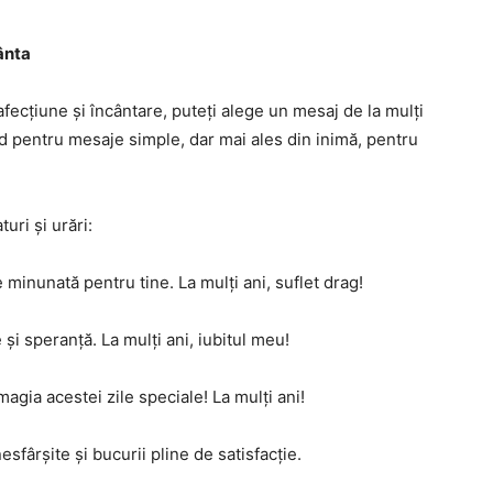
ânta
afecțiune și încântare, puteți alege un mesaj de la mulți
nd pentru mesaje simple, dar mai ales din inimă, pentru
uri și urări:
e minunată pentru tine. La mulți ani, suflet drag!
 și speranță. La mulți ani, iubitul meu!
magia acestei zile speciale! La mulți ani!
sfârșite și bucurii pline de satisfacție.