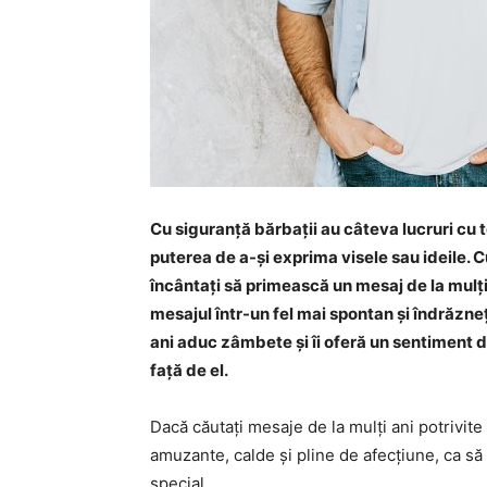
Cu siguranță bărbații au câteva lucruri cu to
puterea de a-și exprima visele sau ideile. C
încântați să primească un mesaj de la mulți 
mesajul într-un fel mai spontan și îndrăzneț 
ani aduc zâmbete și îi oferă un sentiment 
față de el.
Dacă căutați mesaje de la mulți ani potrivite 
amuzante, calde și pline de afecțiune, ca să i-l
special.