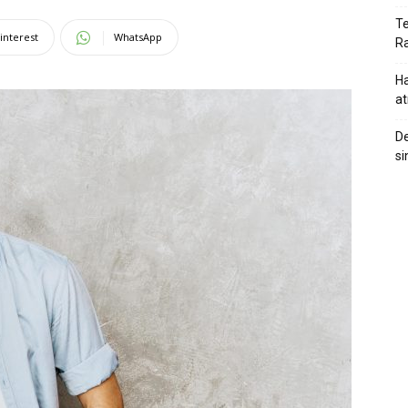
Te
interest
WhatsApp
Ra
Ha
at
De
si