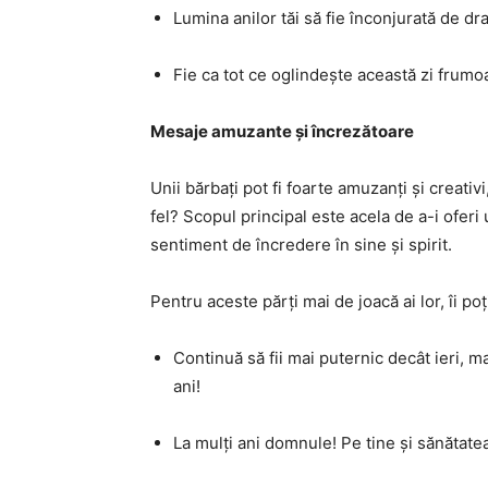
Lumina anilor tăi să fie înconjurată de dra
Fie ca tot ce oglindește această zi frumoa
Mesaje amuzante și încrezătoare
Unii bărbați pot fi foarte amuzanți și creativ
fel? Scopul principal este acela de a-i ofer
sentiment de încredere în sine și spirit.
Pentru aceste părți mai de joacă ai lor, îi po
Continuă să fii mai puternic decât ieri, m
ani!
La mulți ani domnule! Pe tine și sănătatea