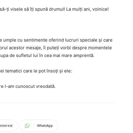
să-ți visele să îți spună drumul! La mulți ani, voinice!
e umple cu sentimente oferind lucruri speciale și care
torul acestor mesaje, îi puteți vorbi despre momentele
ocupa de sufletul lui în cea mai mare amprentă.
i tematici care le pot însoți și ele:
are l-am cunoscut vreodată.
interest
WhatsApp