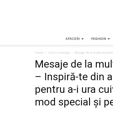
AFACERI
FASHION
Home
Urari si mesaje
Mesaje de la mulți ani pentr
Mesaje de la mulț
– Inspiră-te din 
pentru a-i ura cui
mod special și pe