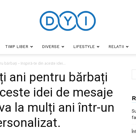
TIMP LIBER
DIVERSE
LIFESTYLE
RELATII
DYI
u bărbați – Inspiră-te din aceste idei...
i ani pentru bărbați
aceste idei de mesaje
R
va la mulți ani într-un
Su
fa
rsonalizat.
În