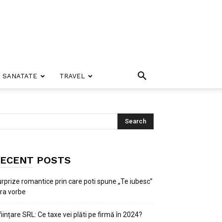
SANATATE
TRAVEL
ECENT POSTS
rprize romantice prin care poti spune „Te iubesc”
ra vorbe
ființare SRL: Ce taxe vei plăti pe firmă în 2024?