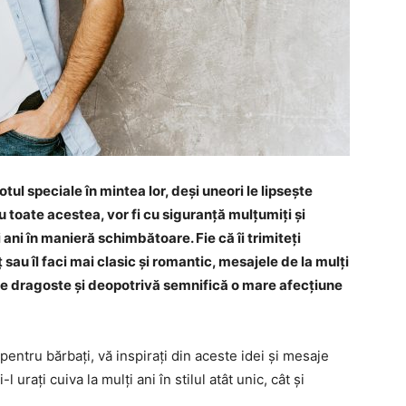
tul speciale în mintea lor, deși uneori le lipsește
u toate acestea, vor fi cu siguranță mulțumiți și
ani în manieră schimbătoare. Fie că îi trimiteți
sau îl faci mai clasic și romantic, mesajele de la mulți
de dragoste și deopotrivă semnifică o mare afecțiune
pentru bărbați, vă inspirați din aceste idei și mesaje
 urați cuiva la mulți ani în stilul atât unic, cât și