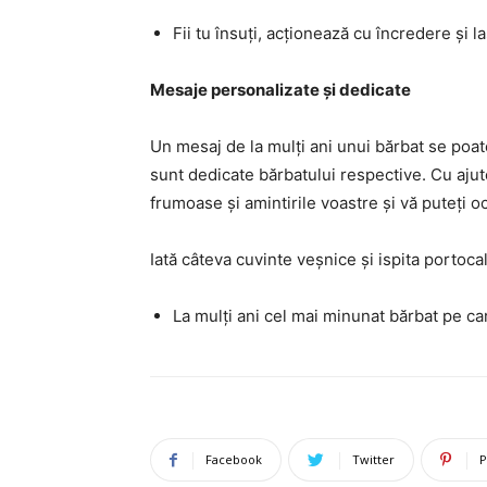
Fii tu însuți, acționează cu încredere și la
Mesaje personalizate și dedicate
Un mesaj de la mulți ani unui bărbat se poat
sunt dedicate bărbatului respective. Cu aju
frumoase și amintirile voastre și vă puteți 
Iată câteva cuvinte veșnice și ispita portocale
La mulți ani cel mai minunat bărbat pe c
Facebook
Twitter
P