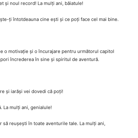
set și noul record! La mulți ani, băiatule!
ește-ți întotdeauna cine ești și ce poți face cel mai bine.
fie o motivație și o încurajare pentru următorul capitol
spori încrederea în sine și spiritul de aventură.
are și iarăși vei dovedi că poți!
 La mulți ani, genialule!
r să reușești în toate aventurile tale. La mulți ani,