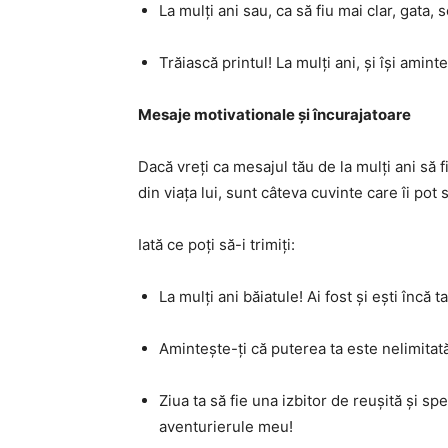
La mulți ani sau, ca să fiu mai clar, gata, 
Trăiască printul! La mulți ani, și își amint
Mesaje motivationale și încurajatoare
Dacă vreți ca mesajul tău de la mulți ani să 
din viața lui, sunt câteva cuvinte care îi pot 
Iată ce poți să-i trimiți:
La mulți ani băiatule! Ai fost și ești încă t
Amintește-ți că puterea ta este nelimitată.
Ziua ta să fie una izbitor de reușită și spe
aventurierule meu!