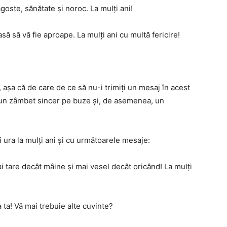
goste, sănătate și noroc. La mulți ani!
să să vă fie aproape. La mulți ani cu multă fericire!
i, așa că de care de ce să nu-i trimiți un mesaj în acest
i un zâmbet sincer pe buze și, de asemenea, un
ți ura la mulți ani și cu următoarele mesaje:
ai tare decât mâine și mai vesel decât oricând! La mulți
 ta! Vă mai trebuie alte cuvinte?