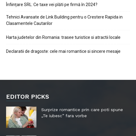
Înființare SRL: Ce taxe vei plăti pe firmă în 2024?
Tehnici Avansate de Link Building pentru o Crestere Rapida in
Clasamentele Cautarilor
Harta judetelor din Romania: trasee turistice si atractii locale
Declaratii de dragoste: cele mai romantice si sincere mesaje
EDITOR PICKS
Surprize romantice prin care poti spune
„Te iubesc” fara vorbe