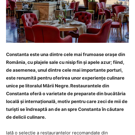
Constanta este una dintre cele mai frumoase orașe din
România, cu plajele sale cu nisip fin și apele azur; fiind,
de asemenea, unul dintre cele mai importante porturi,
este renumită pentru oferirea unor experiențe culinare
unice pe litoralul Mării Negre. Restaurantele din
Constanta oferă o varietate de preparate din bucătăria
locală și internațională, motiv pentru care zeci de mii de
turiști se îndreaptă an de an spre Constanta în căutare
de delicii culinare.
Iată o selecție a restaurantelor recomandate din