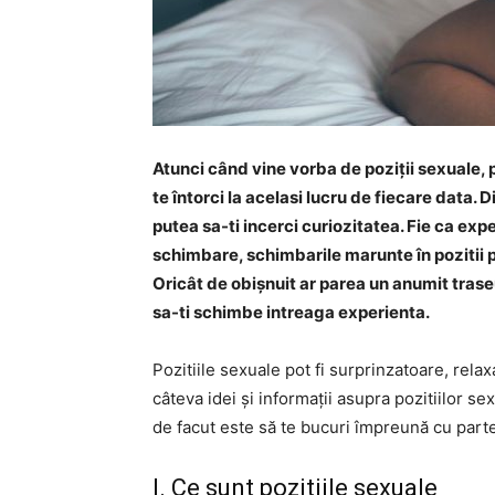
Atunci când vine vorba de poziții sexuale, p
te întorci la acelasi lucru de fiecare data. D
putea sa-ti incerci curiozitatea. Fie ca exp
schimbare, schimbarile marunte în pozitii po
Oricât de obișnuit ar parea un anumit traseu,
sa-ti schimbe intreaga experienta.
Pozitiile sexuale pot fi surprinzatoare, relaxan
câteva idei și informații asupra pozitiilor se
de facut este să te bucuri împreună cu parte
I. Ce sunt pozitiile sexuale