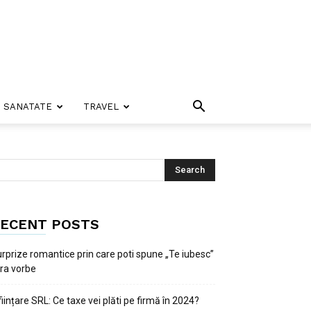
SANATATE
TRAVEL
ECENT POSTS
rprize romantice prin care poti spune „Te iubesc”
ra vorbe
ființare SRL: Ce taxe vei plăti pe firmă în 2024?