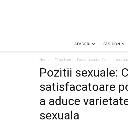
AFACERI
FASHION
Home
Timp liber
Pozitii sexuale: Cele mai incitan
Pozitii sexuale: 
satisfacatoare po
a aduce varietate
sexuala