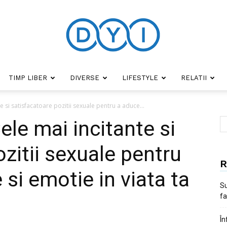
TIMP LIBER
DIVERSE
LIFESTYLE
RELATII
DYI
te si satisfacatoare pozitii sexuale pentru a aduce...
Cele mai incitante si
zitii sexuale pentru
R
 si emotie in viata ta
Su
fa
În