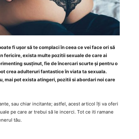
oate fi ușor să te complaci în ceea ce vei face ori să
in fericire, exista multe pozitii sexuale de care ai
erimenting susținut, fie de încercari scurte și pentru o
t crea adulteruri fantastice în viata ta sexuala.
 mai pot exista atingeri, pozitii si abordari noi care
te, sau chiar incitante; astfel, acest articol îți va oferi
xuale pe care ar trebui să le incerci. Tot ce iti ramane
nerul tău.