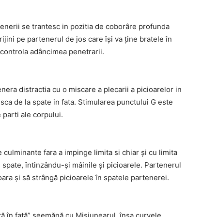
tenerii se trantesc in pozitia de coborâre profunda
jini pe partenerul de jos care își va ține bratele în
a controla adâncimea penetrarii.
enera distractia cu o miscare a plecarii a picioarelor in
isca de la spate in fata. Stimularea punctului G este
e parti ale corpului.
 culminante fara a impinge limita si chiar și cu limita
 spate, întinzându-și mâinile și picioarele. Partenerul
ara și să strângă picioarele în spatele partenerei.
ă în față” seemănă cu Misiunearul, însa curvele