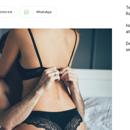
Te
interest
WhatsApp
Ra
Ha
at
De
si