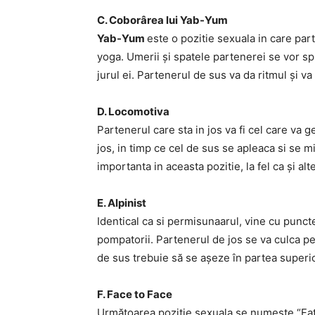
C. Coborârea lui Yab-Yum
Yab-Yum
este o pozitie sexuala in care par
yoga. Umerii și spatele partenerei se vor spri
jurul ei. Partenerul de sus va da ritmul și v
D. Locomotiva
Partenerul care sta in jos va fi cel care va g
jos, in timp ce cel de sus se apleaca si se m
importanta in aceasta pozitie, la fel ca și alt
E. Alpinist
Identical ca si permisunaarul, vine cu puncte
pompatorii. Partenerul de jos se va culca pe
de sus trebuie să se așeze în partea superio
F. Face to Face
Următoarea pozitie sexuala se numeste “Faț