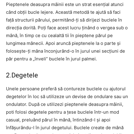
Pieptenele deasupra mâinii este un strat esențial atunci
când obții bucle lejere. Această metodă te ajută să faci
față structurii părului, permitând-ți să dirijezi buclele în
direcția dorită. Poți face acest lucru ținând o vergea sub o
mână, în timp ce cu cealaltă tii în pieptene părul pe
lungimea mânecii. Apoi aruncă pieptenele la o parte și
folosește-ți mâna înconjurând-o în jurul unei secțiuni de
păr pentru a „înveli” buclele în jurul palmei.
2.Degetele
Unele persoane preferă să contureze buclele cu ajutorul
degetelor în loc să utilizeze un devise de ondulare sau un
ondulator. După ce utilizezi pieptenele deasupra mâinii,
poti folosi degetele pentru a țese buclele într-un mod
casual, preluând părul în mână, întinzând-l și apoi
înfășurându-l în jurul degetului. Buclele create de mână