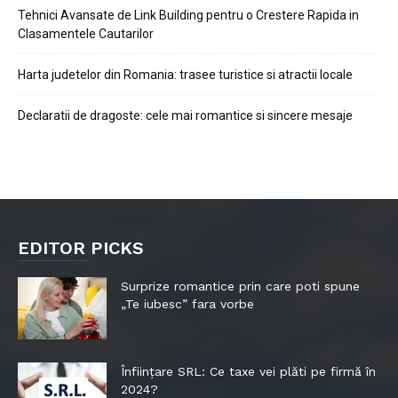
Tehnici Avansate de Link Building pentru o Crestere Rapida in
Clasamentele Cautarilor
Harta judetelor din Romania: trasee turistice si atractii locale
Declaratii de dragoste: cele mai romantice si sincere mesaje
EDITOR PICKS
Surprize romantice prin care poti spune
„Te iubesc” fara vorbe
Înființare SRL: Ce taxe vei plăti pe firmă în
2024?