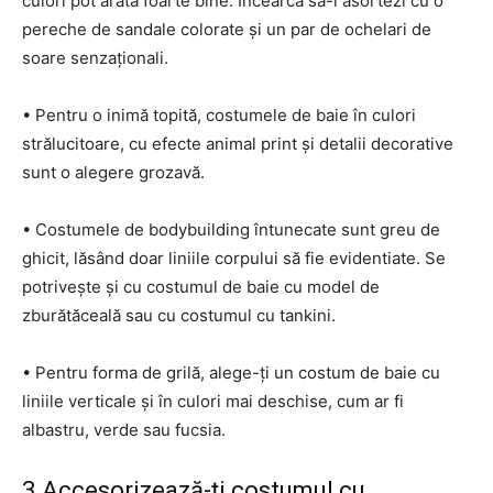
culori pot arăta foarte bine. Încearcă să-l asortezi cu o
pereche de sandale colorate și un par de ochelari de
soare senzaționali.
• Pentru o inimă topită, costumele de baie în culori
strălucitoare, cu efecte animal print și detalii decorative
sunt o alegere grozavă.
• Costumele de bodybuilding întunecate sunt greu de
ghicit, lăsând doar liniile corpului să fie evidentiate. Se
potrivește și cu costumul de baie cu model de
zburătăceală sau cu costumul cu tankini.
• Pentru forma de grilă, alege-ți un costum de baie cu
liniile verticale și în culori mai deschise, cum ar fi
albastru, verde sau fucsia.
3.Accesorizează-ți costumul cu