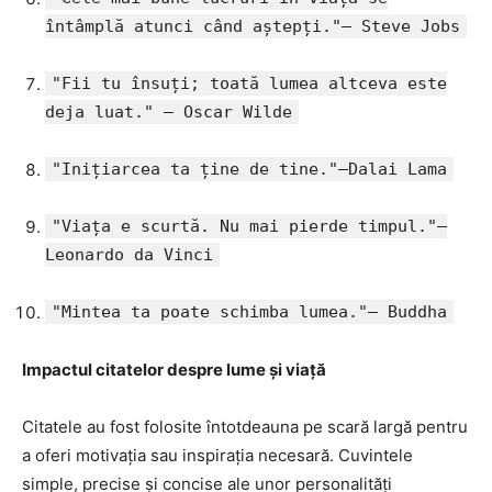
întâmplă atunci când aștepți."– Steve Jobs
"Fii tu însuți; toată lumea altceva este
deja luat." – Oscar Wilde
"Inițiarcea ta ține de tine."–Dalai Lama
"Viața e scurtă. Nu mai pierde timpul."–
Leonardo da Vinci
"Mintea ta poate schimba lumea."– Buddha
Impactul citatelor despre lume și viață
Citatele au fost folosite întotdeauna pe scară largă pentru
a oferi motivația sau inspirația necesară. Cuvintele
simple, precise și concise ale unor personalități