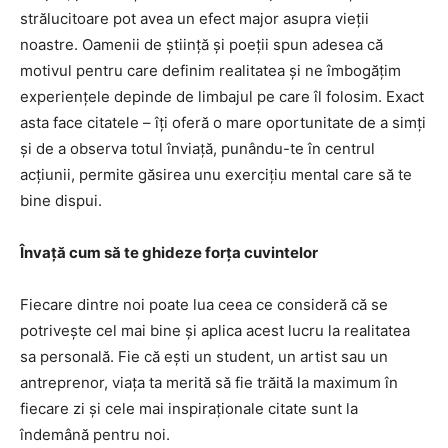
strălucitoare pot avea un efect major asupra vieții
noastre. Oamenii de știință și poeții spun adesea că
motivul pentru care definim realitatea și ne îmbogățim
experiențele depinde de limbajul pe care îl folosim. Exact
asta face citatele – îți oferă o mare oportunitate de a simți
și de a observa totul înviață, punându-te în centrul
acțiunii, permite găsirea unu exercițiu mental care să te
bine dispui.
Învață cum să te ghideze forța cuvintelor
Fiecare dintre noi poate lua ceea ce consideră că se
potrivește cel mai bine și aplica acest lucru la realitatea
sa personală. Fie că ești un student, un artist sau un
antreprenor, viața ta merită să fie trăită la maximum în
fiecare zi și cele mai inspiraționale citate sunt la
îndemână pentru noi.