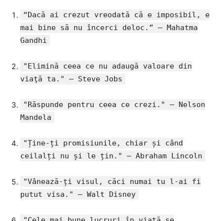
“Dacă ai crezut vreodată că e imposibil, e
mai bine să nu încerci deloc.” – Mahatma
Gandhi
"Elimină ceea ce nu adaugă valoare din
viaţă ta." – Steve Jobs
"Răspunde pentru ceea ce crezi." – Nelson
Mandela
"Ține-ți promisiunile, chiar și când
ceilalți nu și le țin." – Abraham Lincoln
"Vânează-ți visul, căci numai tu l-ai fi
putut visa." – Walt Disney
"Cele mai bune lucruri în viață se