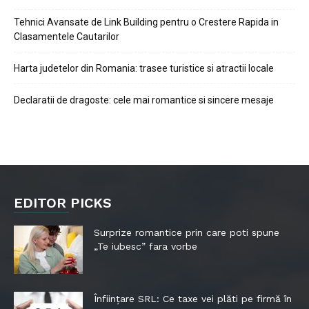
Tehnici Avansate de Link Building pentru o Crestere Rapida in
Clasamentele Cautarilor
Harta judetelor din Romania: trasee turistice si atractii locale
Declaratii de dragoste: cele mai romantice si sincere mesaje
EDITOR PICKS
Surprize romantice prin care poti spune
„Te iubesc” fara vorbe
Înființare SRL: Ce taxe vei plăti pe firmă în