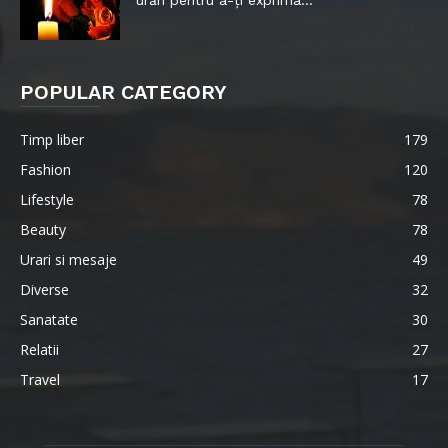
urări pentru a-ți exprima...
POPULAR CATEGORY
Timp liber
179
Fashion
120
Lifestyle
78
Beauty
78
Urari si mesaje
49
Diverse
32
Sanatate
30
Relatii
27
Travel
17