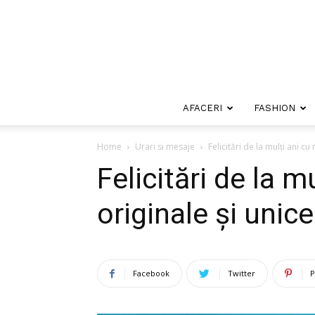
AFACERI
FASHION
Home
Urari si mesaje
Felicitări de la mulți ani cu
Felicitări de la m
originale și unice
Facebook
Twitter
P