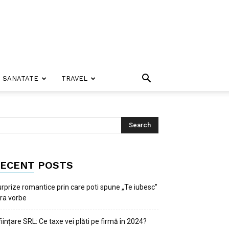
SANATATE
TRAVEL
ECENT POSTS
rprize romantice prin care poti spune „Te iubesc”
ra vorbe
ființare SRL: Ce taxe vei plăti pe firmă în 2024?