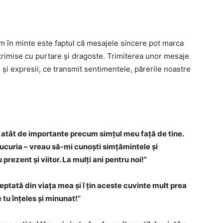
em în minte este faptul că mesajele sincere pot marca
rimise cu purtare și dragoste. Trimiterea unor mesaje
și expresii, ce transmit sentimentele, părerile noastre
t atât de importante precum simțul meu față de tine.
ucuria – vreau să-mi cunoști simțămintele și
rezent și viitor. La mulți ani pentru noi!”
tată din viața mea și î țin aceste cuvinte mult prea
e tu înțeles și minunat!”