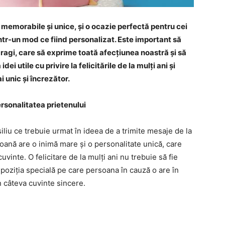
ie memorabile și unice, și o ocazie perfectă pentru cei
ntr-un mod ce fiind personalizat. Este important să
agi, care să exprime toată afecțiunea noastră și să
dei utile cu privire la felicitările de la mulți ani și
 unic și încrezător.
rsonalitatea prietenului
iliu ce trebuie urmat în ideea de a trimite mesaje de la
soană are o inimă mare și o personalitate unică, care
cuvinte. O felicitare de la mulți ani nu trebuie să fie
e poziția specială pe care persoana în cauză o are în
n câteva cuvinte sincere.