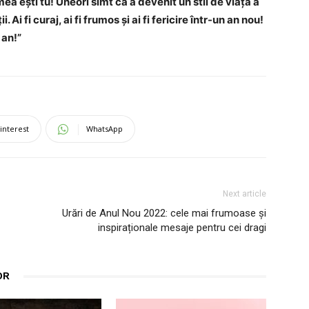
ea ești tu! Uneori simt că a devenit un stil de viață a
Ai fi curaj, ai fi frumos și ai fi fericire într-un an nou!
 an!”
interest
WhatsApp
Next article
Urări de Anul Nou 2022: cele mai frumoase și
inspiraționale mesaje pentru cei dragi
OR