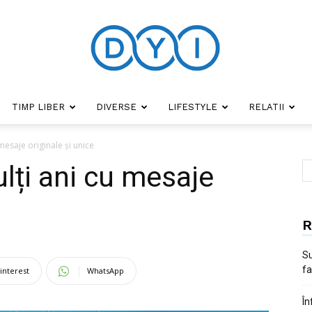
TIMP LIBER
DIVERSE
LIFESTYLE
RELATII
DYI
 mesaje originale și unice
ulți ani cu mesaje
R
Su
fa
interest
WhatsApp
În