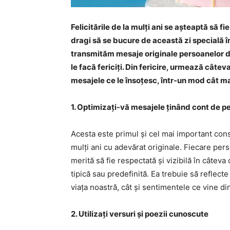
Felicitările de la mulți ani se așteaptă să f
dragi să se bucure de această zi specială î
transmităm mesaje originale persoanelor dr
le facă fericiți. Din fericire, urmează câteva i
mesajele ce le însoțesc, într-un mod cât mai
1. Optimizați-vă mesajele ținând cont de pe
Acesta este primul și cel mai important cons
mulți ani cu adevărat originale. Fiecare per
merită să fie respectată și vizibilă în câteva 
tipică sau predefinită. Ea trebuie să reflect
viața noastră, cât și sentimentele ce vine di
2. Utilizați versuri și poezii cunoscute