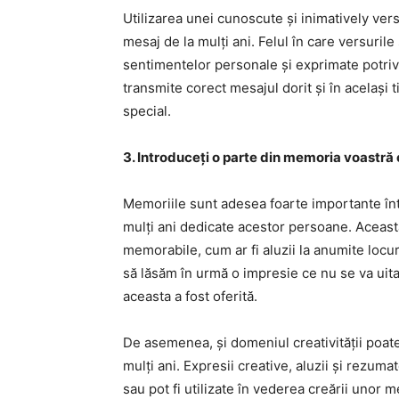
Utilizarea unei cunoscute și inimatively vers
mesaj de la mulți ani. Felul în care versuril
sentimentelor personale și exprimate potriv
transmite corect mesajul dorit și în același
special.
3. Introduceți o parte din memoria voastr
Memoriile sunt adesea foarte importante între
mulți ani dedicate acestor persoane. Aceasta
memorabile, cum ar fi aluzii la anumite locur
să lăsăm în urmă o impresie ce nu se va uita
aceasta a fost oferită.
De asemenea, și domeniul creativității poate
mulți ani. Expresii creative, aluzii și rezuma
sau pot fi utilizate în vederea creării unor m