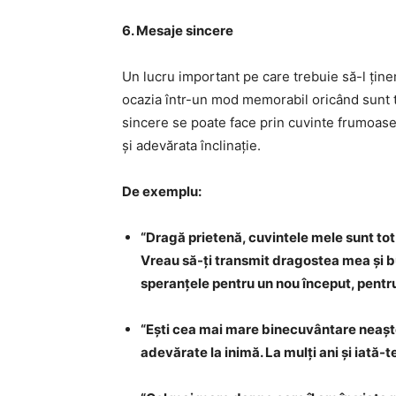
6. Mesaje sincere
Un lucru important pe care trebuie să-l țin
ocazia într-un mod memorabil oricând sunt t
sincere se poate face prin cuvinte frumoase 
și adevărata înclinație.
De exemplu:
“Dragă prietenă, cuvintele mele sunt to
Vreau să-ți transmit dragostea mea și b
speranțele pentru un nou început, pentru p
“Ești cea mai mare binecuvântare neaștep
adevărate la inimă. La mulți ani și iată-t