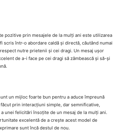
 pozitive prin mesajele de la mulți ani este utilizarea
i scris într-o abordare caldă și directă, căutând numai
respect nutre prietenii și cei dragi. Un mesaj ușor
xcelent de a-i face pe cei dragi să zâmbească și să-și
ună.
sunt un mijloc foarte bun pentru a aduce împreună
făcut prin interacțiuni simple, dar semnificative,
unei felicitări însoțite de un mesaj de la mulți ani.
ortunitate excelentă de a crește acest model de
exprimare sunt încă destul de nou.