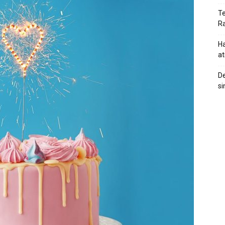
Te
Ra
Ha
at
De
si