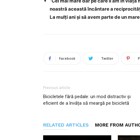
“Cel mai mare dar pe care îl am în viața m
noastră această încântare a reciprocității. 
La mulți ani și să avem parte de un mare
Facebook
Twitter
P
Previous article
Bicicletele fără pedale: un mod distractiv și
eficient de a învăța să meargă pe bicicletă
RELATED ARTICLES
MORE FROM AUTH