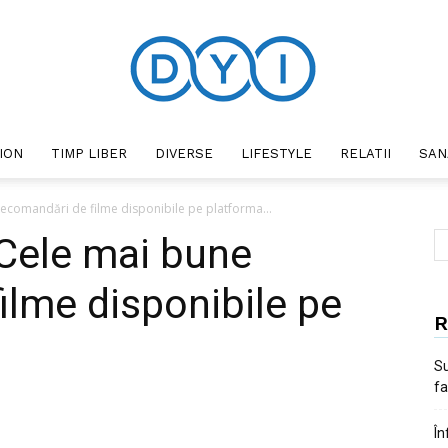
ION
TIMP LIBER
DIVERSE
LIFESTYLE
RELATII
SAN
DYI
recomandări de filme disponibile pe platforma...
 Cele mai bune
ilme disponibile pe
R
Su
fa
În
interest
WhatsApp