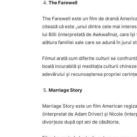
The Farewell
The Farewell este un film de dramă America
citează că este „unul dintre cele mai interesa
lui Billi (interpretată de Awkwafina), care îș
alătura familiei sale care se adună în jurul s
Filmul arată cum diferite culturi se confrunt
boală incurabilă și meditația culturii chine
adevărului și recunoașterea propriei cerinț
Marriage Story
Marriage Story este un film American regiz
(interpretat de Adam Driver) și Nicole (inte
divorțeze după opt ani de căsătorie.