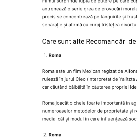
Filmul surprinde lupta de putere pe care cupl
antrenează o serie grea de provocări morale
precis se concentrează pe tânguirile și frust
separație și afirmă cu curaj tristețea divorțul
Care sunt alte Recomandări de
Roma
Roma este un film Mexican regizat de Alfon
rulează în jurul Cleo (interpretat de Yalitzta
car căutând bâlbâită în căutarea propriei iden
Roma joacăt o cheie foarte importantă în ag
numeroaselor metodelor de proprietate și r
media, cât și modul în care influențează soc
Roma