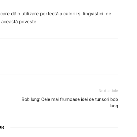
re dă o utilizare perfectă a culorii și lingvisticii de
e această poveste.
interest
WhatsApp
Next article
e
Bob lung: Cele mai frumoase idei de tunsori bob
lung
OR