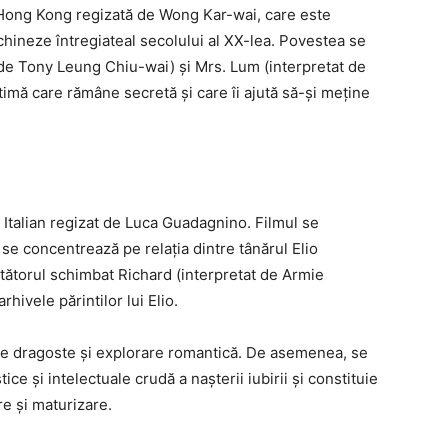
Hong Kong regizată de Wong Kar-wai, care este
hineze întregiateal secolului al XX-lea. Povestea se
 de Tony Leung Chiu-wai) și Mrs. Lum (interpretat de
imă care rămâne secretă și care îi ajută să-și meține
Italian regizat de Luca Guadagnino. Filmul se
El se concentrează pe relația dintre tânărul Elio
tătorul schimbat Richard (interpretat de Armie
ivele părintilor lui Elio.
 de dragoste și explorare romantică. De asemenea, se
ce și intelectuale crudă a nașterii iubirii și constituie
e și maturizare.