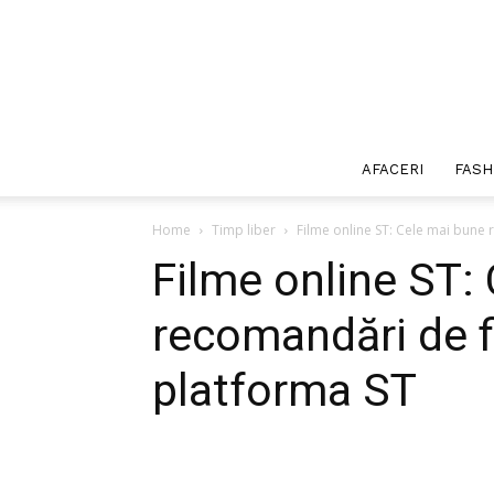
AFACERI
FASH
Home
Timp liber
Filme online ST: Cele mai bune 
Filme online ST:
recomandări de f
platforma ST
Facebook
Twitter
P