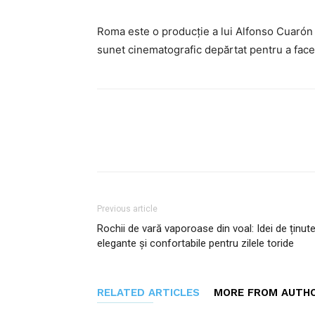
Roma este o producție a lui Alfonso Cuarón ca
sunet cinematografic depărtat pentru a fac
Facebook
Twitter
P
Previous article
Rochii de vară vaporoase din voal: Idei de ținut
elegante și confortabile pentru zilele toride
RELATED ARTICLES
MORE FROM AUTH