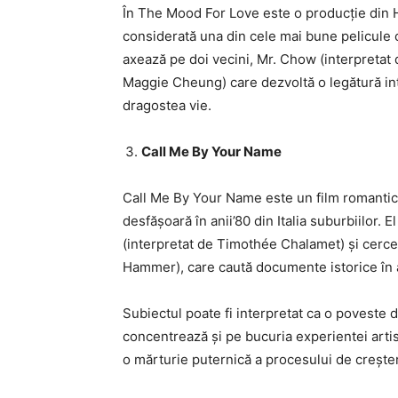
În The Mood For Love este o producție din 
considerată una din cele mai bune pelicule c
axează pe doi vecini, Mr. Chow (interpretat
Maggie Cheung) care dezvoltă o legătură int
dragostea vie.
Call Me By Your Name
Call Me By Your Name este un film romantic 
desfășoară în anii’80 din Italia suburbiilor. 
(interpretat de Timothée Chalamet) și cerce
Hammer), care caută documente istorice în arh
Subiectul poate fi interpretat ca o poveste
concentrează și pe bucuria experientei artisti
o mărturie puternică a procesului de creșter