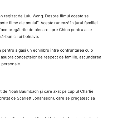
n regizat de Lulu Wang. Despre filmul acesta se
nte filme ale anului”. Acesta ru­nează în jurul familiei
i face pregătirile de plecare spre China pentru a se
tră-bunicii ei bolnave.
ă pentru a găsi un echilibru între confruntarea cu o
ze asupra conceptelor de respect de familie, ascunderea
e personale.
at de Noah Baumbach și care axat pe cuplul Charlie
rpretat de Scarlett Johansson), care se pregătesc să