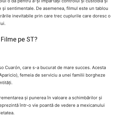
ul o dă pentru a-și împărtăși controlul și custodia și
 și sentimentale. De asemenea, filmul este un tablou
rările inevitabile prin care trec cuplurile care doresc o
ui.
 Filme pe ST?
so Cuarón, care s-a bucurat de mare succes. Acesta
 Aparicio), femeia de serviciu a unei familii borgheze
tități.
rementarea și punerea în valoare a schimbărilor și
eprezintă într-o vie poantă de vedere a mexicanului
ietatea.