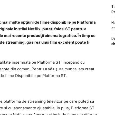
Te
Ra
ot mai multe opţiuni de filme disponibile pe Platforma
Ha
at
inale în stilul Netflix, puteţi folosi ST pentru a
ele mai recente producţii cinematografice. În timp ce
De
 de streaming, găsirea unui film excelent poate fi
si
alitate însemnată pe Platforma ST, începând cu
ri scote din comun. Pentru a vă uşura munca, am creat
de filme Disponibile pe Platforma ST.
e platformă de streaming televizor pe care puteți să
ate și cu abonamente ajustabile. În plus, Platforma ST
precum Netflix sau Amazon și include filme din diferite