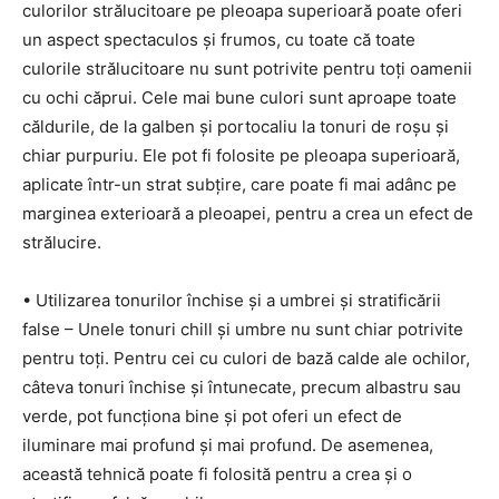
culorilor strălucitoare pe pleoapa superioară poate oferi
un aspect spectaculos și frumos, cu toate că toate
culorile strălucitoare nu sunt potrivite pentru toți oamenii
cu ochi căprui. Cele mai bune culori sunt aproape toate
căldurile, de la galben și portocaliu la tonuri de roșu și
chiar purpuriu. Ele pot fi folosite pe pleoapa superioară,
aplicate într-un strat subțire, care poate fi mai adânc pe
marginea exterioară a pleoapei, pentru a crea un efect de
strălucire.
• Utilizarea tonurilor închise și a umbrei și stratificării
false – Unele tonuri chill și umbre nu sunt chiar potrivite
pentru toți. Pentru cei cu culori de bază calde ale ochilor,
câteva tonuri închise și întunecate, precum albastru sau
verde, pot funcționa bine și pot oferi un efect de
iluminare mai profund și mai profund. De asemenea,
această tehnică poate fi folosită pentru a crea și o