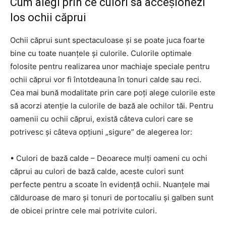
Cum alegi prin ce culori sa acceṣionezi
los ochii căprui
Ochii căprui sunt spectaculoase și se poate juca foarte
bine cu toate nuanțele și culorile. Culorile optimale
folosite pentru realizarea unor machiaje speciale pentru
ochii căprui vor fi întotdeauna în tonuri calde sau reci.
Cea mai bună modalitate prin care poți alege culorile este
să acorzi atenție la culorile de bază ale ochilor tăi. Pentru
oamenii cu ochii căprui, există câteva culori care se
potrivesc și câteva opțiuni „sigure” de alegerea lor:
• Culori de bază calde – Deoarece mulți oameni cu ochi
căprui au culori de bază calde, aceste culori sunt
perfecte pentru a scoate în evidență ochii. Nuanțele mai
călduroase de maro și tonuri de portocaliu și galben sunt
de obicei printre cele mai potrivite culori.