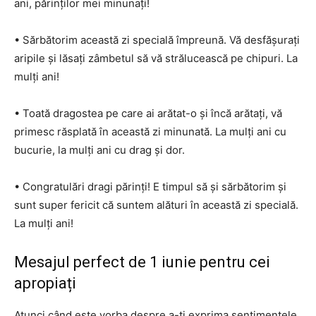
ani, părinților mei minunați!
• Sărbătorim această zi specială împreună. Vă desfășurați
aripile și lăsați zâmbetul să vă strălucească pe chipuri. La
mulți ani!
• Toată dragostea pe care ai arătat-o și încă arătați, vă
primesc răsplată în această zi minunată. La mulți ani cu
bucurie, la mulți ani cu drag și dor.
• Congratulări dragi părinți! E timpul să și sărbătorim și
sunt super fericit că suntem alături în această zi specială.
La mulți ani!
Mesajul perfect de 1 iunie pentru cei
apropiați
Atunci când este vorba despre a-ți exprima sentimentele