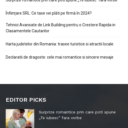
Surprize romantice prin care poti spune „Te iubesc” fara vorbe
Înființare SRL: Ce taxe vei plăti pe firmă în 2024?
Tehnici Avansate de Link Building pentru o Crestere Rapida in
Clasamentele Cautarilor
Harta judetelor din Romania: trasee turistice si atractii locale
Declaratii de dragoste: cele mai romantice si sincere mesaje
EDITOR PICKS
Surprize romantice prin care poti spune
„Te iubesc” fara vorbe