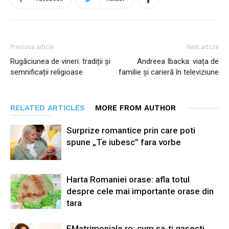
Previous article
Next article
Rugăciunea de vineri: tradiții și
Andreea Ibacka: viața de
semnificații religioase
familie și carieră în televiziune
RELATED ARTICLES
MORE FROM AUTHOR
Surprize romantice prin care poti
spune „Te iubesc” fara vorbe
Harta Romaniei orase: afla totul
despre cele mai importante orase din
tara
EMatrimoniale.ro: cum sa-ti gasesti