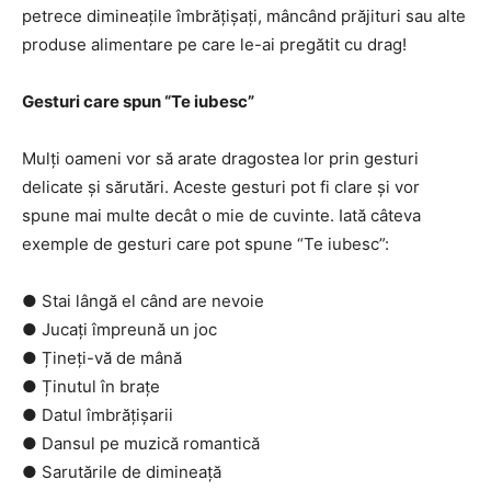
petrece dimineațile îmbrățișați, mâncând prăjituri sau alte
produse alimentare pe care le-ai pregătit cu drag!
Gesturi care spun “Te iubesc”
Mulți oameni vor să arate dragostea lor prin gesturi
delicate și sărutări. Aceste gesturi pot fi clare și vor
spune mai multe decât o mie de cuvinte. Iată câteva
exemple de gesturi care pot spune “Te iubesc”:
● Stai lângă el când are nevoie
● Jucați împreună un joc
● Țineți-vă de mână
● Ținutul în brațe
● Datul îmbrățișarii
● Dansul pe muzică romantică
● Sarutările de dimineață