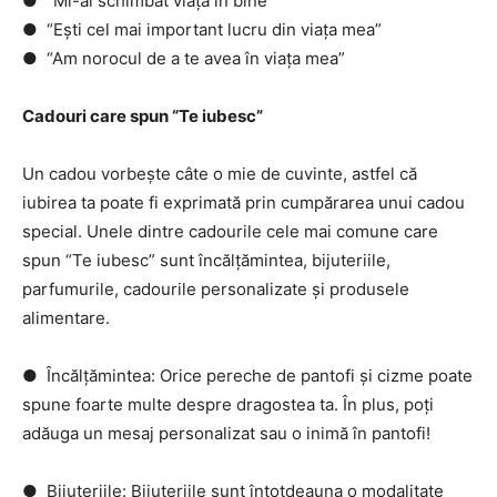
● “Mi-ai schimbat viața în bine”
● “Ești cel mai important lucru din viața mea”
● “Am norocul de a te avea în viața mea”
Cadouri care spun “Te iubesc”
Un cadou vorbește câte o mie de cuvinte, astfel că
iubirea ta poate fi exprimată prin cumpărarea unui cadou
special. Unele dintre cadourile cele mai comune care
spun “Te iubesc” sunt încălțămintea, bijuteriile,
parfumurile, cadourile personalizate și produsele
alimentare.
● Încălțămintea: Orice pereche de pantofi și cizme poate
spune foarte multe despre dragostea ta. În plus, poți
adăuga un mesaj personalizat sau o inimă în pantofi!
● Bijuteriile: Bijuteriile sunt întotdeauna o modalitate