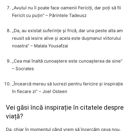
„Avutul nu îi poate face oamenii Fericiți, dar poți să fii
Fericit cu puțin” – Părintele Tadeusz
„Da, au existat suferințe și frică, dar una peste alta am
reusit să iesire alive și acela este dușmanul viitorului
noastra” – Malala Yousafzai
„Cea mai înaltă cunoaștere este cunoașterea de sine”
– Socrates
„Încearcă mereu să lucrezi pentru fericire și inspirație
în fiecare zi” – Joel Osteen
Vei găsi încă inspirație în citatele despre
viață?
Da, chiar în momentul când vrem să încercăm ceva nou,