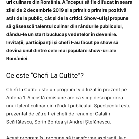
uri culinare din România. A început să fie difuzat în seara
zilei de 2 decembrie 2019 și a primit o primire pozitivă
atât de la public, cât și de la critici. Show-ul își propune
să găsească talentul culinar din rândurile publicului,
dându-le un start buclucaș vedetelor în devenire.
Invitații, participanții și chefi l-au făcut pe show să
devină unul dintre cele mai populare show-uri ale
României.
Ce este “Chefi La Cutite”?
Chefi la Cutite este un program tv difuzat în prezent pe
Antena 1. Această emisiune are ca scop descoperirea
unui talent culinar din rândul publicului. Spectacolul este
prezentat de către trei chefi de renume: Catalin
Scărlătescu, Sorin Bontea și Andrei Ștefănescu.
Acest program își propune să transforme aspiranții la o