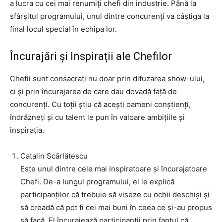
a lucra cu cei mai renumiți chefi din industrie. Până la
sfârșitul programului, unul dintre concurenți va câștiga la
final locul special în echipa lor.
Încurajări și Inspirații ale Chefilor
Chefii sunt consacrați nu doar prin difuzarea show-ului,
ci și prin încurajarea de care dau dovadă față de
concurenți. Cu toții știu că acești oameni conștienți,
îndrăzneți și cu talent le pun în valoare ambițiile și
inspirația.
Catalin Scărlătescu
Este unul dintre cele mai inspiratoare și încurajatoare
Chefi. De-a lungul programului, el le explică
participanților că trebuie să viseze cu ochii deschiși și
să creadă că pot fi cei mai buni în ceea ce și-au propus
să facă. El încurajează participanții prin faptul că