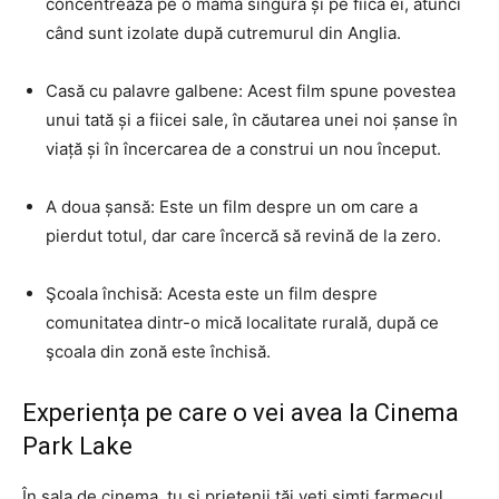
concentrează pe o mamă singură și pe fiica ei, atunci
când sunt izolate după cutremurul din Anglia.
Casă cu palavre galbene: Acest film spune povestea
unui tată și a fiicei sale, în căutarea unei noi șanse în
viață și în încercarea de a construi un nou început.
A doua șansă: Este un film despre un om care a
pierdut totul, dar care încercă să revină de la zero.
Şcoala închisă: Acesta este un film despre
comunitatea dintr-o mică localitate rurală, după ce
şcoala din zonă este închisă.
Experiența pe care o vei avea la Cinema
Park Lake
În sala de cinema, tu și prietenii tăi veți simți farmecul