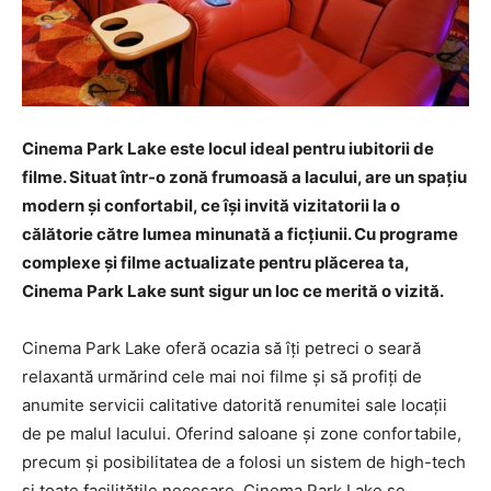
Cinema Park Lake este locul ideal pentru iubitorii de
filme. Situat într-o zonă frumoasă a lacului, are un spațiu
modern și confortabil, ce își invită vizitatorii la o
călătorie către lumea minunată a ficțiunii. Cu programe
complexe și filme actualizate pentru plăcerea ta,
Cinema Park Lake sunt sigur un loc ce merită o vizită.
Cinema Park Lake oferă ocazia să îți petreci o seară
relaxantă urmărind cele mai noi filme și să profiți de
anumite servicii calitative datorită renumitei sale locații
de pe malul lacului. Oferind saloane și zone confortabile,
precum și posibilitatea de a folosi un sistem de high-tech
și toate facilitățile necesare, Cinema Park Lake se