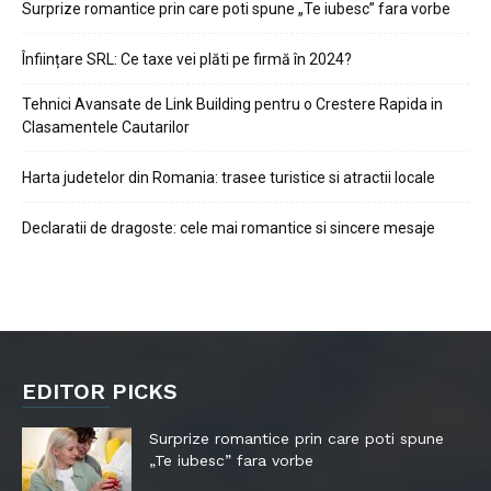
Surprize romantice prin care poti spune „Te iubesc” fara vorbe
Înființare SRL: Ce taxe vei plăti pe firmă în 2024?
Tehnici Avansate de Link Building pentru o Crestere Rapida in
Clasamentele Cautarilor
Harta judetelor din Romania: trasee turistice si atractii locale
Declaratii de dragoste: cele mai romantice si sincere mesaje
EDITOR PICKS
Surprize romantice prin care poti spune
„Te iubesc” fara vorbe