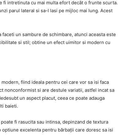
e fi intretinuta cu mai multa efort decât o frunte scurta.
nzi parul lateral si sa-l lasi pe mijloc mai lung. Acest
i sa faceti un sambure de schimbare, atunci aceasta este
ibilitate si stil; obtine un efect uimitor si modern cu
modern, fiind ideala pentru cei care vor sa isi faca
t nonconformist si are destule variatii, astfel incat sa
e dedesubt un aspect placut, ceea ce poate adauga
ti baieti.
poate fi rasucita sau intinsa, depinzand de textura
 o optiune excelenta pentru bărbații care doresc sa isi