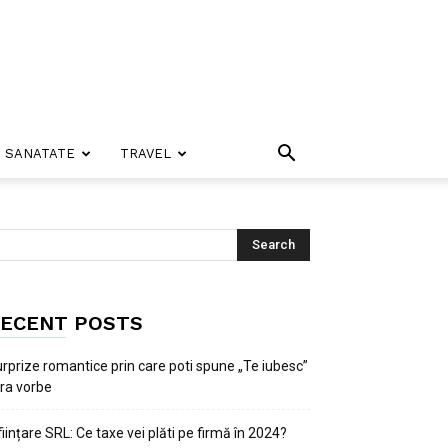
SANATATE
TRAVEL
ECENT POSTS
rprize romantice prin care poti spune „Te iubesc”
ra vorbe
ființare SRL: Ce taxe vei plăti pe firmă în 2024?