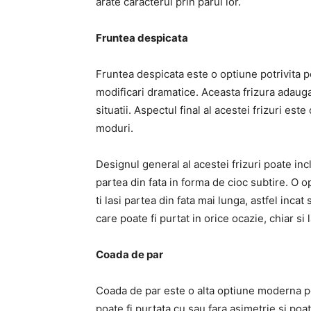
arate caracterul prin parul lor.
Fruntea despicata
Fruntea despicata este o optiune potrivita pe
modificari dramatice. Aceasta frizura adauga s
situatii. Aspectul final al acestei frizuri este
moduri.
Designul general al acestei frizuri poate inc
partea din fata in forma de cioc subtire. O 
ti lasi partea din fata mai lunga, astfel inca
care poate fi purtat in orice ocazie, chiar si l
Coada de par
Coada de par este o alta optiune moderna pen
poate fi purtata cu sau fara asimetrie și poate