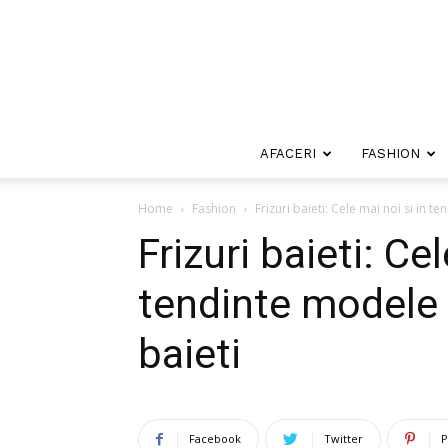
AFACERI
FASHION
Home
Fashion
Frizuri baieti: Cele mai noi si in t
Frizuri baieti: Ce
tendinte modele d
baieti
Facebook
Twitter
P