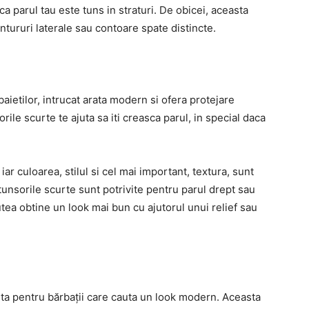
a parul tau este tuns in straturi. De obicei, aceasta
ntururi laterale sau contoare spate distincte.
baietilor, intrucat arata modern si ofera protejare
rile scurte te ajuta sa iti creasca parul, in special daca
iar culoarea, stilul si cel mai important, textura, sunt
tunsorile scurte sunt potrivite pentru parul drept sau
putea obtine un look mai bun cu ajutorul unui relief sau
nta pentru bărbații care cauta un look modern. Aceasta