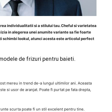
a individualitatii si a stilului tau. Cheful si varietatea
izia in alegerea unei anumite variante sa fie foarte
iti schimbi lookul, atunci acesta este articolul perfect
 modele de frizuri pentru baieti.
fost mereu in trend de-a lungul ultimilor ani. Aceasta
ste si usor de aranjat. Poate fi purtat pe fata drepta,
runte scurta poate fi un stil excelent pentru tine.