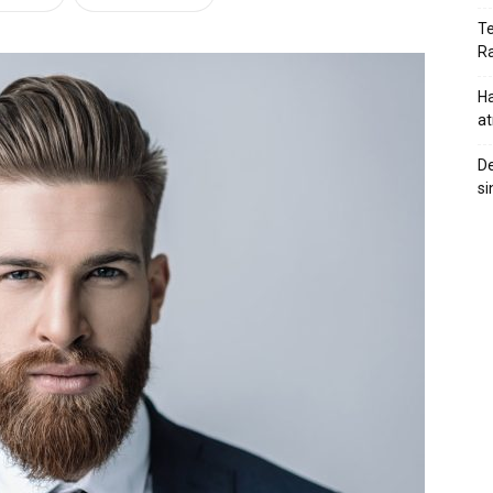
Te
Ra
Ha
at
De
si