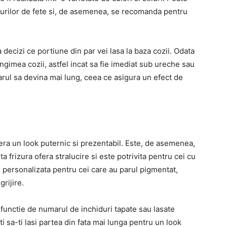
tipurilor de fete si, de asemenea, se recomanda pentru
 decizi ce portiune din par vei lasa la baza cozii. Odata
ungimea cozii, astfel incat sa fie imediat sub ureche sau
parul sa devina mai lung, ceea ce asigura un efect de
fera un look puternic si prezentabil. Este, de asemenea,
a frizura ofera stralucire si este potrivita pentru cei cu
i personalizata pentru cei care au parul pigmentat,
rijire.
n functie de numarul de inchiduri tapate sau lasate
i sa-ti lasi partea din fata mai lunga pentru un look