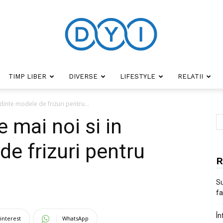
TIMP LIBER
DIVERSE
LIFESTYLE
RELATII
DYI
endinte modele de frizuri pentru...
le mai noi si in
e frizuri pentru
R
Su
fa
În
interest
WhatsApp