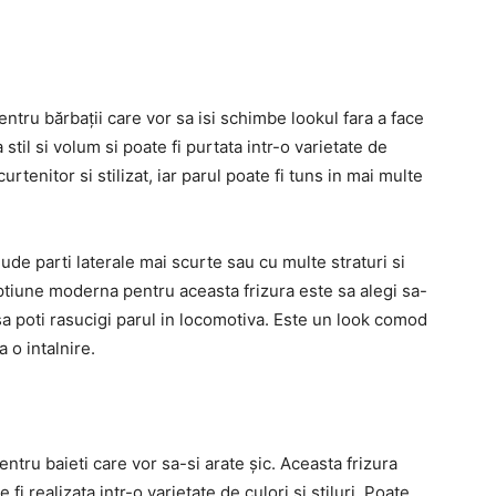
ntru bărbații care vor sa isi schimbe lookul fara a face
til si volum si poate fi purtata intr-o varietate de
 curtenitor si stilizat, iar parul poate fi tuns in mai multe
lude parti laterale mai scurte sau cu multe straturi si
optiune moderna pentru aceasta frizura este sa alegi sa-
t sa poti rasucigi parul in locomotiva. Este un look comod
a o intalnire.
tru baieti care vor sa-si arate șic. Aceasta frizura
 fi realizata intr-o varietate de culori si stiluri. Poate