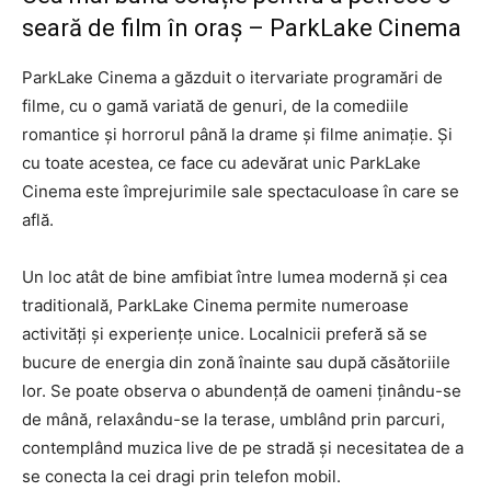
seară de film în oraș – ParkLake Cinema
ParkLake Cinema a găzduit o itervariate programări de
filme, cu o gamă variată de genuri, de la comediile
romantice și horrorul până la drame și filme animație. Și
cu toate acestea, ce face cu adevărat unic ParkLake
Cinema este împrejurimile sale spectaculoase în care se
află.
Un loc atât de bine amfibiat între lumea modernă și cea
traditională, ParkLake Cinema permite numeroase
activități și experiențe unice. Localnicii preferă să se
bucure de energia din zonă înainte sau după căsătoriile
lor. Se poate observa o abundență de oameni ținându-se
de mână, relaxându-se la terase, umblând prin parcuri,
contemplând muzica live de pe stradă și necesitatea de a
se conecta la cei dragi prin telefon mobil.