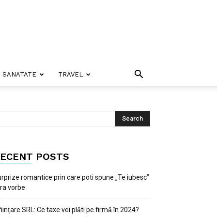
SANATATE
TRAVEL
ECENT POSTS
rprize romantice prin care poti spune „Te iubesc”
ra vorbe
ființare SRL: Ce taxe vei plăti pe firmă în 2024?