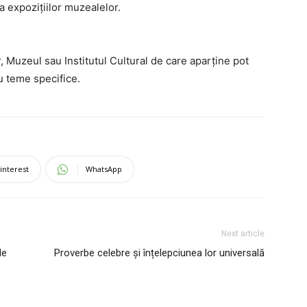
 expozițiilor muzealelor.
, Muzeul sau Institutul Cultural de care aparține pot
cu teme specifice.
interest
WhatsApp
Next article
de
Proverbe celebre și înțelepciunea lor universală