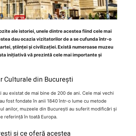
te ale istoriei, unele dintre acestea fiind cele mai
tea dau ocazia vizitatorilor de a se cufunda într-o
artei, științei și civilizației. Există numeroase muzeu
sta inițiativă vă prezintă cele mai importante și
or Culturale din București
ti au existat de mai bine de 200 de ani. Cele mai vechi
i au fost fondate în anii 1840 într-o lume cu metode
l anilor, muzeele din București au suferit modificări și
de referință în toată Europa.
ești și ce oferă acestea