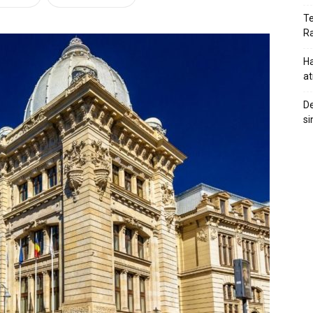
Te
Ra
Ha
at
De
si