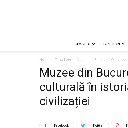
AFACERI
FASHION
Home
Timp liber
Muzee din București: O incursiune c
Muzee din Bucure
culturală în istori
civilizației
Facebook
Twitter
P