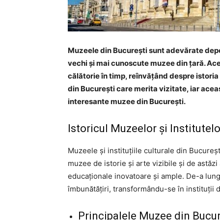
Muzeele din București sunt adevărate depozi
vechi și mai cunoscute muzee din țară. Aces
călătorie în timp, reînvățând despre istoria 
din București care merita vizitate, iar acea
interesante muzee din București.
Istoricul Muzeelor și Institutel
Muzeele și instituțiile culturale din Bucureș
muzee de istorie și arte vizibile și de astăz
educaționale inovatoare și ample. De-a lungu
îmbunătățiri, transformându-se în instituții 
Principalele Muzee din Bucur