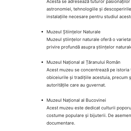
Acesta se adresează tuturor pasionaților 
astronomiei, tehnologiile și descoperiri
instalațiile necesare pentru studiul aceste
Muzeul Științelor Naturale
Muzeul științelor naturale oferă o varietat
privire profundă asupra științelor naturale
Muzeul Național al Țăranului Român
Acest muzeu se concentrează pe istoria ț
obiceiurile și tradițiile acestuia, precum
autoritățile care au guvernat.
Muzeul Național al Bucovinei
Acest muzeu este dedicat culturii poporul
costume populare și bijuterii. De asemenea
documentare.