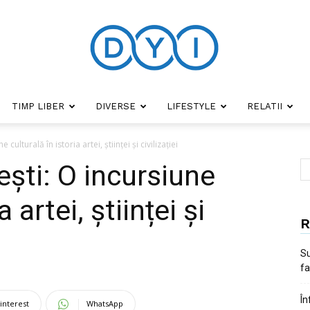
TIMP LIBER
DIVERSE
LIFESTYLE
RELATII
DYI
ulturală în istoria artei, științei și civilizației
ști: O incursiune
a artei, științei și
R
Su
fa
În
interest
WhatsApp