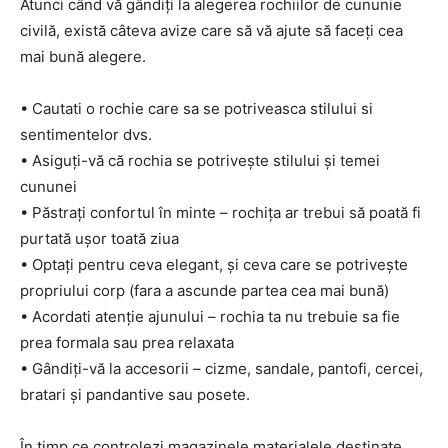
Atunci când vă gândiți la alegerea rochiilor de cununie
civilă, există câteva avize care să vă ajute să faceți cea
mai bună alegere.
• Cautati o rochie care sa se potriveasca stilului si
sentimentelor dvs.
• Asiguți-vă că rochia se potrivește stilului și temei
cununei
• Păstrați confortul în minte – rochița ar trebui să poată fi
purtată ușor toată ziua
• Optați pentru ceva elegant, și ceva care se potrivește
propriului corp (fara a ascunde partea cea mai bună)
• Acordati atenție ajunului – rochia ta nu trebuie sa fie
prea formala sau prea relaxata
• Gândiți-vă la accesorii – cizme, sandale, pantofi, cercei,
bratari și pandantive sau posete.
În timp ce controlezi magazinele,materialele destinate