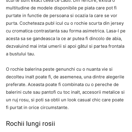
scurte sunt exact ceea ce cauti. Din fericire, exista o
multitudine de modele disponibile pe piata care pot fi
purtate in functie de persoana si ocazia la care se vor
purta. Cocheteaza publ icul cu o rochie scurta din jersey
cu cromatica contrastanta sau forma asimetrica. Lasa-l pe
acesta sa se gandeasca la ce ar putea fi dincolo de abia,
dezvaluind mai intai umerii si apoi gâtul si partea frontala
a bustului tau.
O rochie balerina peste genunchi cu o nuanta vie si
decolteu inalt poate fi, de asemenea, una dintre alegerile
preferate. Aceasta poate fi combinata cu o pereche de
balerini cute sau pantofi cu toc inalt, accesorii metalice si
un ruj rosu, si poti sa obtii un look casual chic care poate
fi purtat in orice circumstante.
Rochii lungi rosii