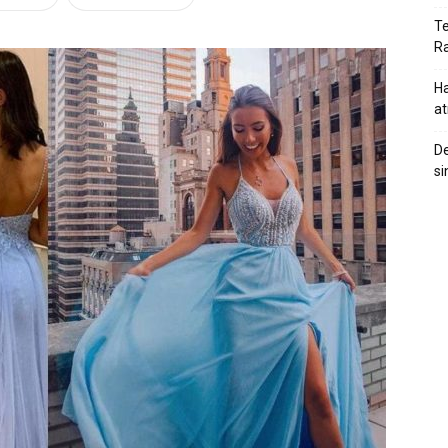
Te
Ra
Ha
at
De
si