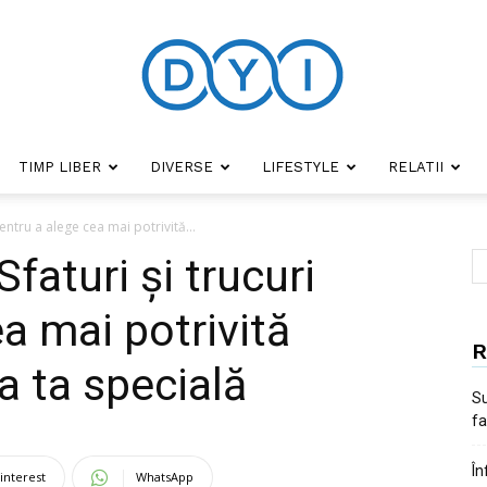
TIMP LIBER
DIVERSE
LIFESTYLE
RELATII
DYI
pentru a alege cea mai potrivită...
faturi și trucuri
a mai potrivită
R
a ta specială
Su
fa
În
interest
WhatsApp