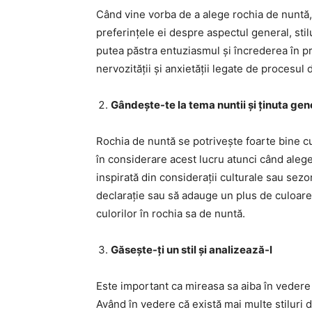
Când vine vorba de a alege rochia de nuntă, v
preferințele ei despre aspectul general, stil
putea păstra entuziasmul și încrederea în pro
nervozității și anxietății legate de procesul 
Gândește-te la tema nuntii și ținuta ge
Rochia de nuntă se potrivește foarte bine cu
în considerare acest lucru atunci când alege
inspirată din considerații culturale sau se
declarație sau să adauge un plus de culoar
culorilor în rochia sa de nuntă.
Găsește-ți un stil și analizează-l
Este important ca mireasa sa aiba în vedere s
Având în vedere că există mai multe stiluri d