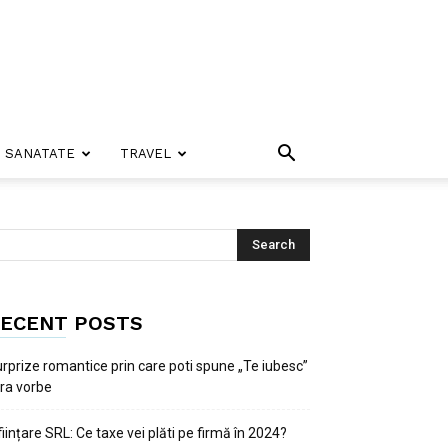
SANATATE
TRAVEL
ECENT POSTS
rprize romantice prin care poti spune „Te iubesc”
ra vorbe
ființare SRL: Ce taxe vei plăti pe firmă în 2024?