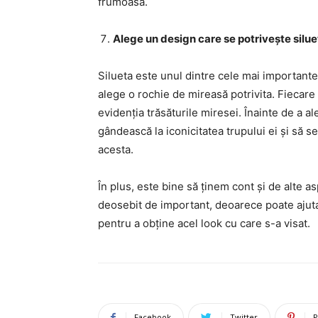
frumoasă.
Alege un design care se potrivește siluet
Silueta este unul dintre cele mai importante
alege o rochie de mireasă potrivita. Fiecare 
evidenția trăsăturile miresei. Înainte de a a
gândească la iconicitatea trupului ei și să 
acesta.
În plus, este bine să ținem cont și de alte as
deosebit de important, deoarece poate ajuta 
pentru a obține acel look cu care s-a visat.
Facebook
Twitter
P