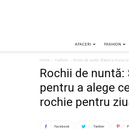
AFACERI
FASHION
Home
Fashion
Rochii de nuntă: Sfaturi și trucuri 
Rochii de nuntă: S
pentru a alege ce
rochie pentru ziu
Facebook
Twitter
P