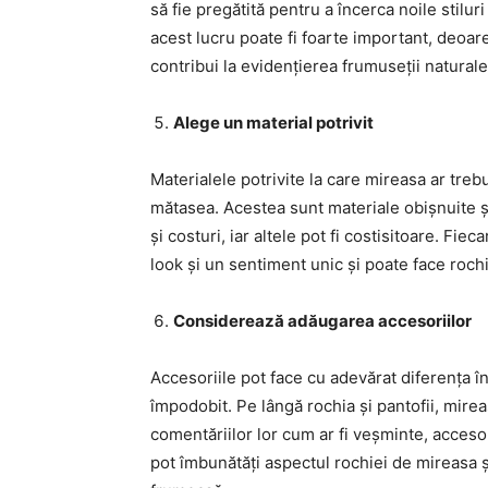
să fie pregătită pentru a încerca noile stilur
acest lucru poate fi foarte important, deoar
contribui la evidențierea frumuseții naturale 
Alege un material potrivit
Materialele potrivite la care mireasa ar trebui
mătasea. Acestea sunt materiale obișnuite și
și costuri, iar altele pot fi costisitoare. F
look și un sentiment unic și poate face roch
Considerează adăugarea accesoriilor
Accesoriile pot face cu adevărat diferența în
împodobit. Pe lângă rochia și pantofii, mirea
comentăriilor lor cum ar fi veșminte, accesori
pot îmbunătăți aspectul rochiei de mireasa și