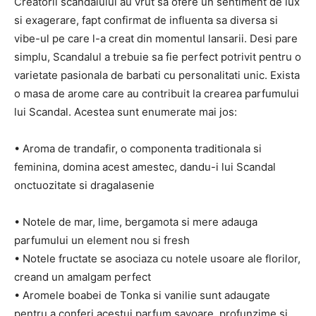
Creatorii scandalului au vrut sa ofere un sentiment de lux
si exagerare, fapt confirmat de influenta sa diversa si
vibe-ul pe care l-a creat din momentul lansarii. Desi pare
simplu, Scandalul a trebuie sa fie perfect potrivit pentru o
varietate pasionala de barbati cu personalitati unic. Exista
o masa de arome care au contribuit la crearea parfumului
lui Scandal. Acestea sunt enumerate mai jos:
• Aroma de trandafir, o componenta traditionala si
feminina, domina acest amestec, dandu-i lui Scandal
onctuozitate si dragalasenie
• Notele de mar, lime, bergamota si mere adauga
parfumului un element nou si fresh
• Notele fructate se asociaza cu notele usoare ale florilor,
creand un amalgam perfect
• Aromele boabei de Tonka si vanilie sunt adaugate
pentru a conferi acestui parfum savoare, profunzime si