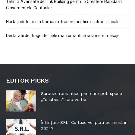
Tehnici Avansate de Link Building pentru o Crestere Rapida in
Clasamentele Cautarilor
Harta judetelor din Romania: trasee turistice si atractii locale
Declaratii de dragoste: cele mai romantice si sincere mesaje
EDITOR PICKS
Surprize romantice prin care poti spune
„Te iubesc” fara vorbe
Înființare SRL: Ce taxe vei plăti pe firmă în
2024?