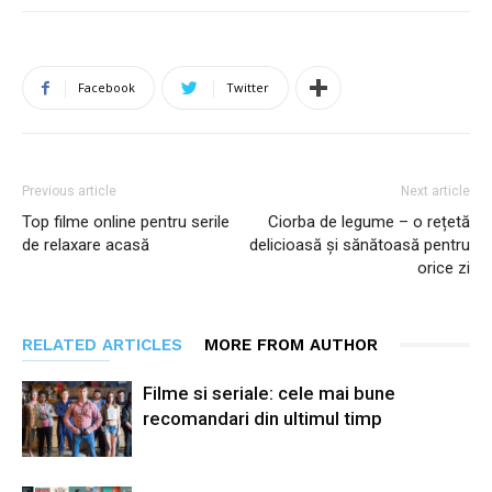
Facebook
Twitter
Previous article
Next article
Top filme online pentru serile
Ciorba de legume – o rețetă
de relaxare acasă
delicioasă și sănătoasă pentru
orice zi
RELATED ARTICLES
MORE FROM AUTHOR
Filme si seriale: cele mai bune
recomandari din ultimul timp