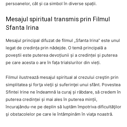
persoanelor, cât și ca simbol în diverse spații.
Mesajul spiritual transmis prin Filmul
Sfanta Irina
Mesajul principal difuzat de filmul „Sfanta Irina” este unul
legat de credința prin nădejde. O temă principală a
poveștii este puterea devoțiunii și a credinței și puterea
pe care acesta o are în fața trialslurilor din vieți.
Filmul ilustrează mesajul spiritual al crezului creştin prin
simplitatea şi forţa vieţii şi suferinţei unui sfânt. Povestea
Sfintei Irine ne îndeamnă la curaj și răbdare, să credem în
puterea credinței și mai ales în puterea minții,
încurajându-ne pe deplin să luptăm împotriva dificultăţilor
şi obstacolelor pe care le întâmpinăm în viaţa noastră.