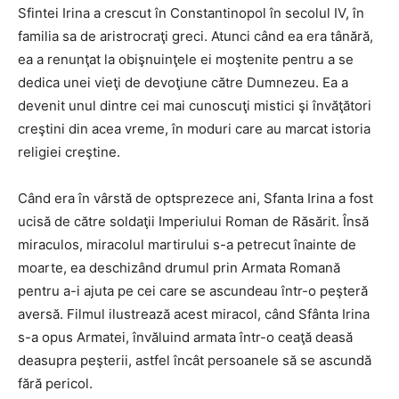
Sfintei Irina a crescut în Constantinopol în secolul IV, în
familia sa de aristrocraţi greci. Atunci când ea era tânără,
ea a renunţat la obişnuinţele ei moştenite pentru a se
dedica unei vieţi de devoţiune către Dumnezeu. Ea a
devenit unul dintre cei mai cunoscuţi mistici şi învăţători
creştini din acea vreme, în moduri care au marcat istoria
religiei creştine.
Când era în vârstă de optsprezece ani, Sfanta Irina a fost
ucisă de către soldaţii Imperiului Roman de Răsărit. Însă
miraculos, miracolul martirului s-a petrecut înainte de
moarte, ea deschizând drumul prin Armata Romană
pentru a-i ajuta pe cei care se ascundeau într-o peşteră
aversă. Filmul ilustrează acest miracol, când Sfânta Irina
s-a opus Armatei, învăluind armata într-o ceaţă deasă
deasupra peşterii, astfel încât persoanele să se ascundă
fără pericol.