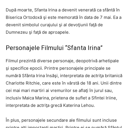
După moarte, Sfanta Irina a devenit venerată ca sfântă în
Biserica Ortodoxă şi este memorată în data de 7 mai. Ea a
devenit simbolul curajului şi al devoţiunii faţă de
Dumnezeu şi faţă de aproapele.
Personajele Filmului “Sfanta Irina”
Filmul prezintă diverse personaje, deopotrivă arhetipale
şi specifice epocii. Printre personajele principale se
numără Sfânta Irina însăşi, interpretata de actriţa britanică
Charlotte Ritchie, care este în vârstă de 18 ani. Unii dintre
cei mai mari martiri ai vremurilor se aflaţi în jurul sau,
inclusiv Maica Marina, prietena de suflet a Sfintei Iriine,
interpretata de actriţa grecă Katerina Lehou.
În plus, personajele secundare ale filmului sunt incluse
printre alţi importanti marţiri. Printre ei se numără Sfântul