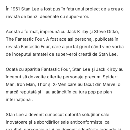
În 1961 Stan Lee a fost pus în fața unui proiect de a crea o
revistă de benzi desenate cu super-eroi.
Acesta a format, împreună cu Jack Kirby și Steve Ditko,
The Fantastic Four. A fost același personaj, publicată în
revista Fantastic Four, care a purtat greul când vine vorba
de începutul armatei de super-eroi creată de Stan Lee.
Odată cu apariția Fantastic Four, Stan Lee și Jack Kirby au
început să dezvolte diferite personaje precum: Spider-
Man, Iron Man, Thor și X-Men care au făcut din Marvel o
marcă reputată și i-au adâncit în cultura pop pe plan
internațional.
Stan Lee a devenit cunoscut datorită soluțiilor sale
inovatoare și a abordărilor sale anticonformiste, ca
rezultat, personajele lui au devenit adevărate legende și