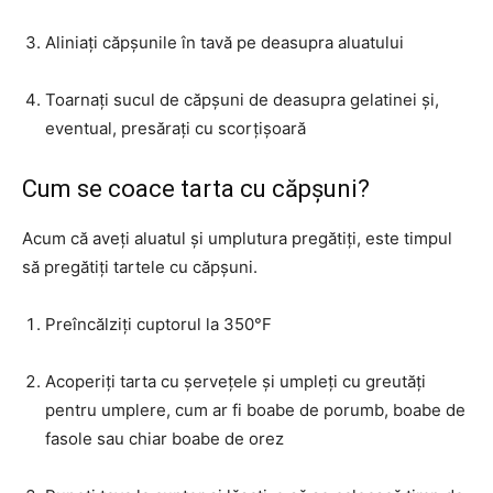
Aliniați căpșunile în tavă pe deasupra aluatului
Toarnați sucul de căpșuni de deasupra gelatinei și,
eventual, presărați cu scorțișoară
Cum se coace tarta cu căpșuni?
Acum că aveți aluatul și umplutura pregătiți, este timpul
să pregătiți tartele cu căpșuni.
Preîncălziți cuptorul la 350°F
Acoperiți tarta cu șervețele și umpleți cu greutăți
pentru umplere, cum ar fi boabe de porumb, boabe de
fasole sau chiar boabe de orez