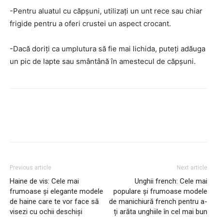
-Pentru aluatul cu căpșuni, utilizați un unt rece sau chiar
frigide pentru a oferi crustei un aspect crocant.
-Dacă doriți ca umplutura să fie mai lichida, puteți adăuga
un pic de lapte sau smântână în amestecul de căpșuni.
Facebook
Twitter
Pinterest
Previous article
Next article
Haine de vis: Cele mai
Unghii french: Cele mai
frumoase și elegante modele
populare și frumoase modele
de haine care te vor face să
de manichiură french pentru a-
visezi cu ochii deschiși
ți arăta unghiile în cel mai bun