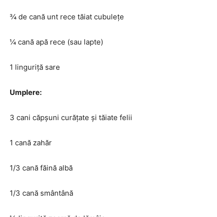
¾ de cană unt rece tăiat cubulețe
¼ cană apă rece (sau lapte)
1 linguriță sare
Umplere:
3 cani căpșuni curățate și tăiate felii
1 cană zahăr
1/3 cană făină albă
1/3 cană smântână