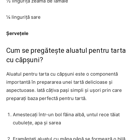
½ linguriță zeamă de lămâie
¼ linguriță sare
Șervețele
Cum se pregătește aluatul pentru tarta
cu căpșuni?
Aluatul pentru tarta cu căpșuni este o componentă
importantă în prepararea unei tartă delicioase și
aspectuoase. Iată câțiva pași simpli și ușori prin care
preparați baza perfectă pentru tartă.
Amestecați într-un bol făina albă, untul rece tăiat
cubulețe, apa și sarea
Framântați aluatul cu mâna până se formează o bilă