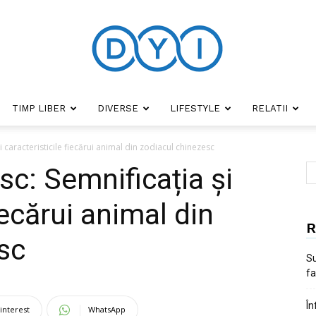
TIMP LIBER
DIVERSE
LIFESTYLE
RELATII
DYI
 caracteristicile fiecărui animal din zodiacul chinezesc
sc: Semnificația și
iecărui animal din
R
sc
Su
fa
În
interest
WhatsApp