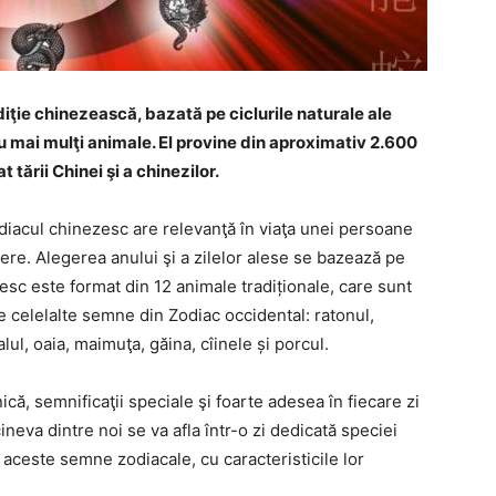
iţie chinezească, bazată pe ciclurile naturale ale
cu mai mulţi animale. El provine din aproximativ 2.600
t tării Chinei şi a chinezilor.
odiacul chinezesc are relevanţă în viaţa unei persoane
tere. Alegerea anului şi a zilelor alese se bazează pe
sc este format din 12 animale tradiționale, care sunt
de celelalte semne din Zodiac occidental: ratonul,
alul, oaia, maimuţa, găina, cîinele și porcul.
că, semnificaţii speciale şi foarte adesea în fiecare zi
ineva dintre noi se va afla într-o zi dedicată speciei
 aceste semne zodiacale, cu caracteristicile lor