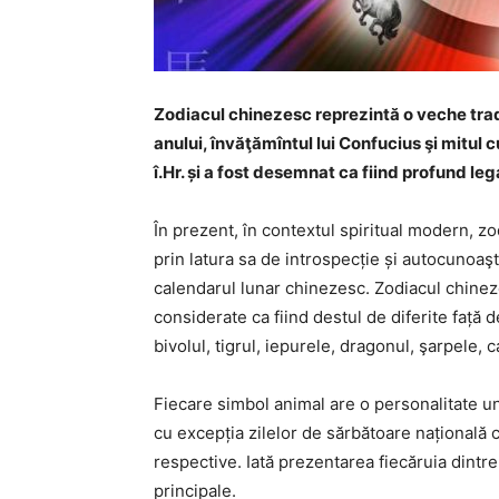
Zodiacul chinezesc reprezintă o veche trad
anului, învăţămîntul lui Confucius şi mitul 
î.Hr. și a fost desemnat ca fiind profund lega
În prezent, în contextul spiritual modern, z
prin latura sa de introspecție și autocunoaş
calendarul lunar chinezesc. Zodiacul chineze
considerate ca fiind destul de diferite față 
bivolul, tigrul, iepurele, dragonul, şarpele, c
Fiecare simbol animal are o personalitate uni
cu excepția zilelor de sărbătoare națională c
respective. Iată prezentarea fiecăruia dintre
principale.