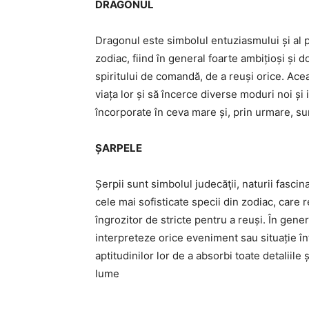
DRAGONUL
Dragonul este simbolul entuziasmului și al pu
zodiac, fiind în general foarte ambițioși și do
spiritului de comandă, de a reuși orice. Ace
viața lor și să încerce diverse moduri noi și
încorporate în ceva mare și, prin urmare, su
ȘARPELE
Șerpii sunt simbolul judecăţii, naturii fascin
cele mai sofisticate specii din zodiac, care r
îngrozitor de stricte pentru a reuși. În gener
interpreteze orice eveniment sau situație î
aptitudinilor lor de a absorbi toate detaliil
lume