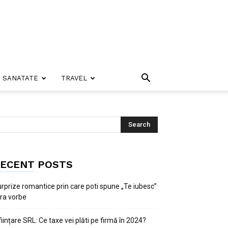
SANATATE
TRAVEL
ECENT POSTS
rprize romantice prin care poti spune „Te iubesc”
ra vorbe
ființare SRL: Ce taxe vei plăti pe firmă în 2024?