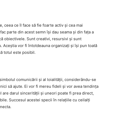
, ceea ce îl face să fie foarte activ și cea mai
 fac parte din acest semn își dau seama și din fața a
ă obiectivele. Sunt creativi, resursivi și sunt
. Aceștia vor fi întotdeauna organizați și își pun toată
ă totul este posibil.
t simbolul comunicării și al loialității, considerându-se
nici să ajute. Ei vor fi mereu fideli și vor avea tendința
 are darul sincerității și uneori poate fi prea direct,
le. Succesul acestei specii în relațiile cu ceilalți
onecta.