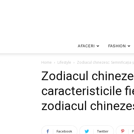
AFACERI
FASHION
Home
Lifestyle
Zodiacul chinezesc: Semnificația și
Zodiacul chineze
caracteristicile f
zodiacul chineze
Facebook
Twitter
P