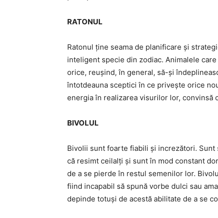
RATONUL
Ratonul ține seama de planificare și strategie
inteligent specie din zodiac. Animalele care
orice, reușind, în general, să-și îndeplineasc
întotdeauna sceptici în ce privește orice nou
energia în realizarea visurilor lor, convinsă c
BIVOLUL
Bivolii sunt foarte fiabili și increzători. Sun
că resimt ceilalți și sunt în mod constant dor
de a se pierde în restul semenilor lor. Bivolul
fiind incapabil să spună vorbe dulci sau amabi
depinde totuși de acestă abilitate de a se c