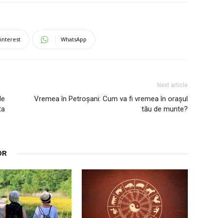
interest
WhatsApp
Next article
le
Vremea în Petroșani: Cum va fi vremea în orașul
ta
tău de munte?
OR