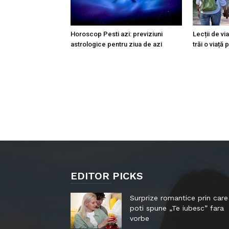
Horoscop Pesti azi: previziuni
Lecții de via
astrologice pentru ziua de azi
trăi o viață p
EDITOR PICKS
Surprize romantice prin care
poti spune „Te iubesc” fara
vorbe