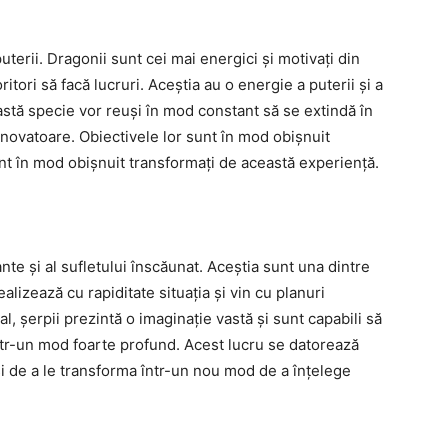
terii. Dragonii sunt cei mai energici și motivați din
ritori să facă lucruri. Aceștia au o energie a puterii și a
astă specie vor reuși în mod constant să se extindă în
 inovatoare. Obiectivele lor sunt în mod obișnuit
nt în mod obișnuit transformați de această experiență.
ante și al sufletului înscăunat. Aceștia sunt una dintre
ealizează cu rapiditate situația și vin cu planuri
al, șerpii prezintă o imaginație vastă și sunt capabili să
ntr-un mod foarte profund. Acest lucru se datorează
e și de a le transforma într-un nou mod de a înțelege