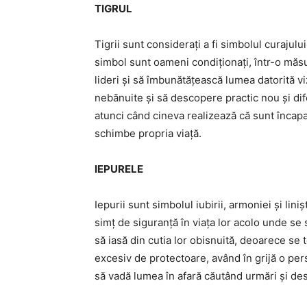
TIGRUL
Tigrii sunt considerați a fi simbolul curajulu
simbol sunt oameni condiționați, într-o măs
lideri și să îmbunătățească lumea datorită viz
nebănuite și să descopere practic nou și dife
atunci când cineva realizează că sunt încapabi
schimbe propria viață.
IEPURELE
Iepurii sunt simbolul iubirii, armoniei și liniș
simț de siguranță în viața lor acolo unde se 
să iasă din cutia lor obisnuită, deoarece se
excesiv de protectoare, având în grijă o per
să vadă lumea în afară căutând urmări și de