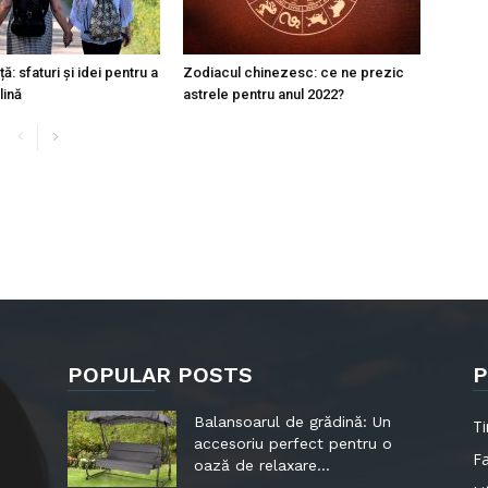
ță: sfaturi și idei pentru a
Zodiacul chinezesc: ce ne prezic
lină
astrele pentru anul 2022?
POPULAR POSTS
P
Balansoarul de grădină: Un
Ti
accesoriu perfect pentru o
F
oază de relaxare...