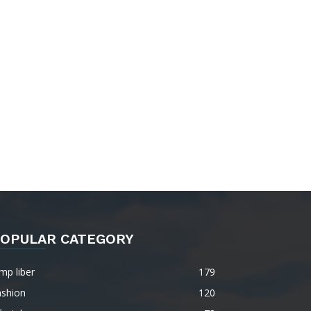
OPULAR CATEGORY
mp liber
179
ashion
120