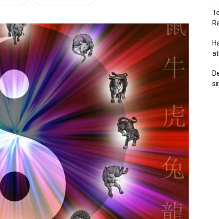
Te
Ra
Ha
at
De
si