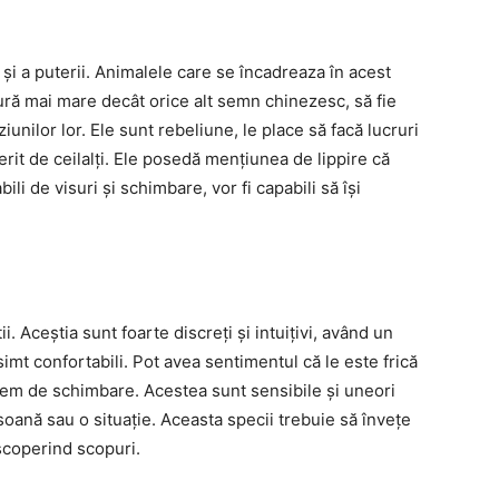
i și a puterii. Animalele care se încadreaza în acest
ură mai mare decât orice alt semn chinezesc, să fie
iunilor lor. Ele sunt rebeliune, le place să facă lucruri
rit de ceilalți. Ele posedă mențiunea de lippire că
li de visuri și schimbare, vor fi capabili să își
tii. Aceștia sunt foarte discreți și intuițivi, având un
simt confortabili. Pot avea sentimentul că le este frică
 tem de schimbare. Acestea sunt sensibile și uneori
soană sau o situație. Aceasta specii trebuie să învețe
scoperind scopuri.