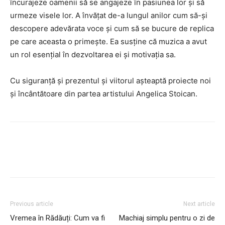
încurajeze oamenii să se angajeze în pasiunea lor și să
urmeze visele lor. A învățat de-a lungul anilor cum să-și
descopere adevărata voce și cum să se bucure de replica
pe care aceasta o primește. Ea susține că muzica a avut
un rol esențial în dezvoltarea ei și motivația sa.
Cu siguranță și prezentul și viitorul așteaptă proiecte noi
și încântătoare din partea artistului Angelica Stoican.
Facebook
Twitter
Pinterest
Previous article
Next article
Vremea în Rădăuți: Cum va fi
Machiaj simplu pentru o zi de