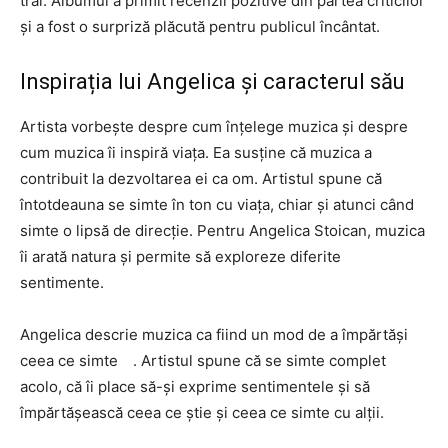
trăi. Albumul a primit recenzii pozitive din partea criticilor
și a fost o surpriză plăcută pentru publicul încântat.
Inspirația lui Angelica și caracterul său
Artista vorbește despre cum înțelege muzica și despre
cum muzica îi inspiră viața. Ea susține că muzica a
contribuit la dezvoltarea ei ca om. Artistul spune că
întotdeauna se simte în ton cu viața, chiar și atunci când
simte o lipsă de direcție. Pentru Angelica Stoican, muzica
îi arată natura și permite să exploreze diferite
sentimente.
Angelica descrie muzica ca fiind un mod de a împărtăși
ceea ce simte . Artistul spune că se simte complet
acolo, că îi place să-și exprime sentimentele și să
împărtășească ceea ce știe și ceea ce simte cu alții.