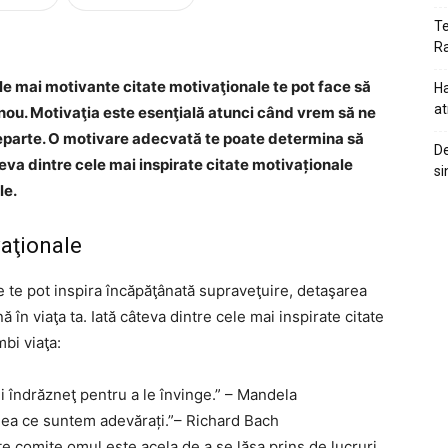
Te
Ra
Cele mai motivante citate motivaţionale te pot face să
Ha
at
l nou. Motivaţia este esenţială atunci când vrem să ne
eparte. O motivare adecvată te poate determina să
De
teva dintre cele mai inspirate citate motivaționale
si
le.
vaţionale
re te pot inspira încăpăţânată supraveţuire, detaşarea
 în viaţa ta. Iată câteva dintre cele mai inspirate citate
mbi viaţa:
fii îndrăzneţ pentru a le învinge.” – Mandela
ceea ce suntem adevărați.”– Richard Bach
ate comite omul este acela de a se lăsa prins de lucruri