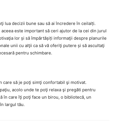
i lua decizii bune sau să ai încredere în ceilalți.
 aceea este important să ceri ajutor de la cei din jurul
otivaţia lor și să împărtășiți informaţii despre planurile
ale unii cu alţii ca să vă oferiţi putere și să ascultaţi
 necesară pentru schimbare.
n care să je poţi simţi confortabil şi motivat.
paţiu, acolo unde te poţi relaxa şi pregăti pentru
 în care îţi poţi face un birou, o bibliotecă, un
în largul tău.