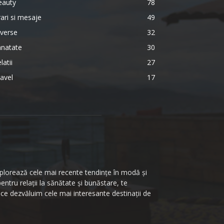
eauty
78
ari si mesaje
49
verse
32
anatate
30
latii
27
avel
17
 explorează cele mai recente tendințe în modă și
pentru relații la sănătate și bunăstare, te
 ce dezvăluim cele mai interesante destinații de