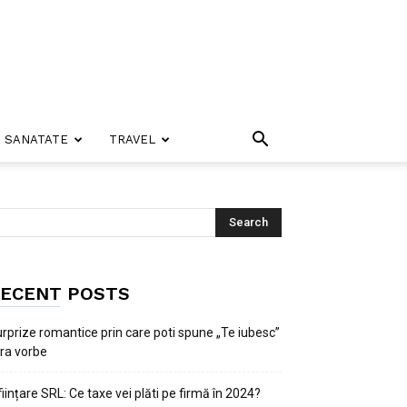
SANATATE
TRAVEL
ECENT POSTS
rprize romantice prin care poti spune „Te iubesc”
ra vorbe
ființare SRL: Ce taxe vei plăti pe firmă în 2024?