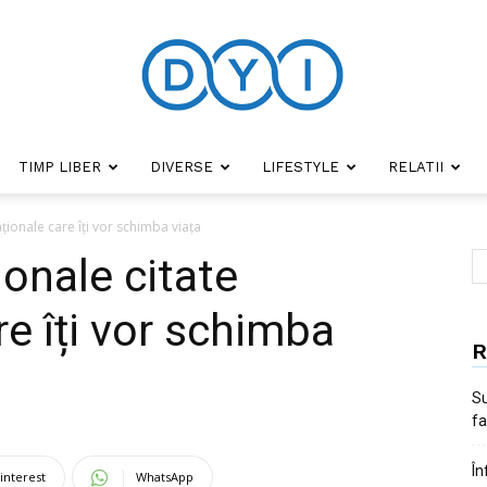
TIMP LIBER
DIVERSE
LIFESTYLE
RELATII
DYI
ționale care îți vor schimba viața
ionale citate
e îți vor schimba
R
Su
fa
În
interest
WhatsApp