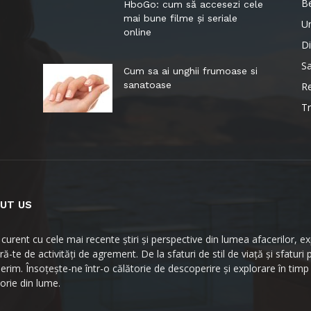
B
HboGo: cum să accesezi cele
mai bune filme și seriale
Ur
online
Di
S
Cum sa ai unghii frumoase si
sanatoase
Re
Tr
UT US
la curent cu cele mai recente știri și perspective din lumea afacerilor,
ă-te de activități de agrement. De la sfaturi de stil de viață și sfaturi 
erim. Însoțește-ne într-o călătorie de descoperire și explorare în timp
torie din lume.