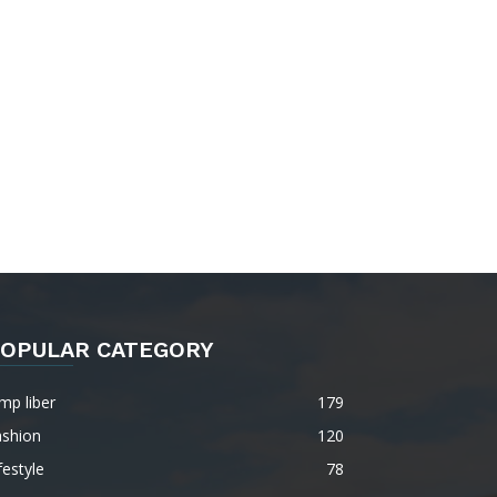
OPULAR CATEGORY
mp liber
179
ashion
120
festyle
78