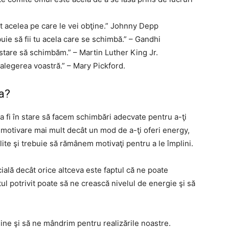
unt acelea pe care le vei obţine.” Johnny Depp
uie să fii tu acela care se schimbă.” – Gandhi
n stare să schimbăm.” – Martin Luther King Jr.
alegerea voastră.” – Mary Pickford.
a?
 fi în stare să facem schimbări adecvate pentru a-ţi
n motivare mai mult decât un mod de a-ţi oferi energy,
lite şi trebuie să rămânem motivaţi pentru a le împlini.
ială decât orice altceva este faptul că ne poate
l potrivit poate să ne crească nivelul de energie şi să
ine şi să ne mândrim pentru realizările noastre.