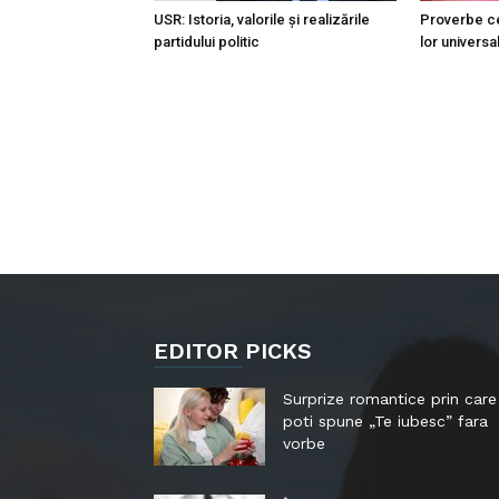
USR: Istoria, valorile și realizările
Proverbe ce
partidului politic
lor universa
EDITOR PICKS
Surprize romantice prin care
poti spune „Te iubesc” fara
vorbe