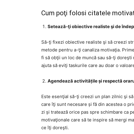
Cum poţi folosi citatele motiva
Setează-ţi obiective realiste şi de îndepl
Să-ţi fixezi obiective realiste şi să creezi s
metode pentru a-ţi canaliza motivaţia. Prime
fi să obţii un loc de muncă sau să-ţi doreşti 
ajuta să eviţi taskurile care au doar o valoar
Agendează activitățile și respectă orarul
Este esenţial să-ţi creezi un plan zilnic şi să
care îţi sunt necesare și fă din acestea o pr
zi și tratează orice pas spre schimbare ca p
motivaţionale care să te inspire să mergi mai
ce îţi doreşti.