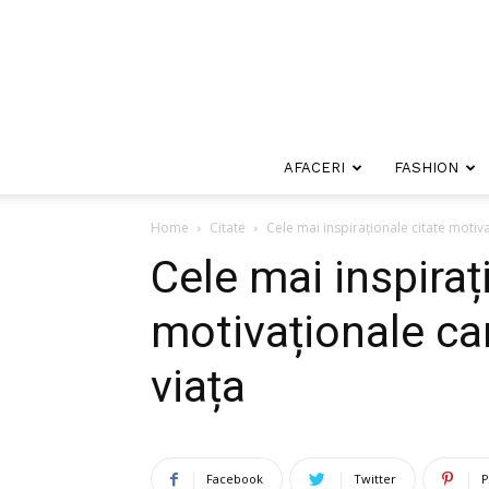
AFACERI
FASHION
Home
Citate
Cele mai inspiraționale citate motiva
Cele mai inspiraț
motivaționale car
viața
Facebook
Twitter
P