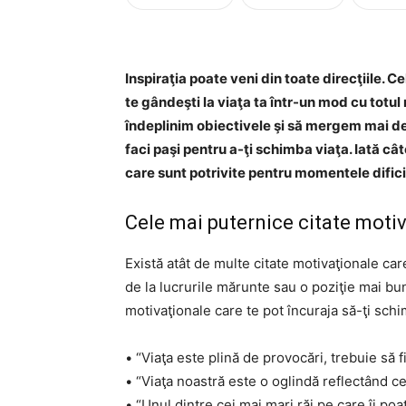
Inspiraţia poate veni din toate direcţiile. 
te gândeşti la viaţa ta într-un mod cu totu
îndeplinim obiectivele şi să mergem mai d
faci paşi pentru a-ţi schimba viaţa. Iată câ
care sunt potrivite pentru momentele difici
Cele mai puternice citate moti
Există atât de multe citate motivaţionale ca
de la lucrurile mărunte sau o poziţie mai bună
motivaţionale care te pot încuraja să-ţi schi
• “Viaţa este plină de provocări, trebuie să 
• “Viaţa noastră este o oglindă reflectând 
• “Unul dintre cei mai mari răi pe care îi po