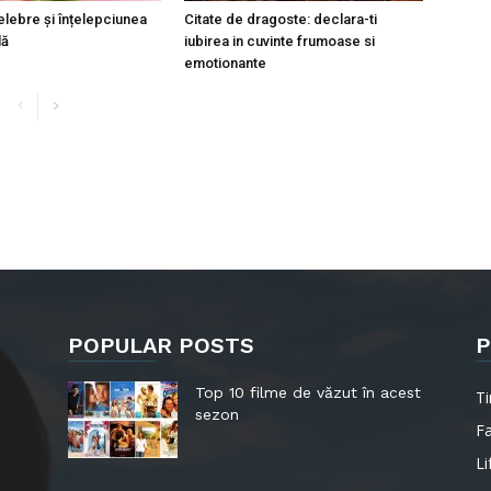
lebre și înțelepciunea
Citate de dragoste: declara-ti
lă
iubirea in cuvinte frumoase si
emotionante
POPULAR POSTS
P
Top 10 filme de văzut în acest
Ti
sezon
F
Li