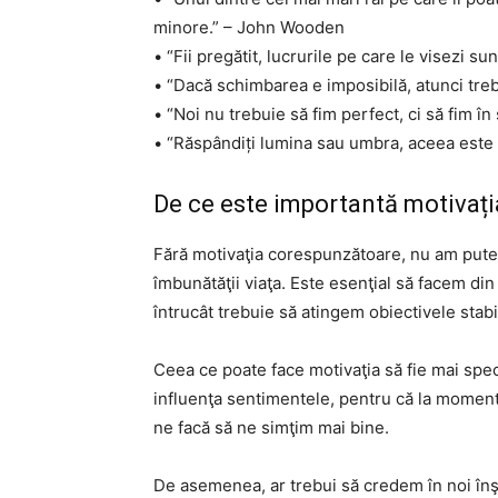
minore.” – John Wooden
• “Fii pregătit, lucrurile pe care le visezi s
• “Dacă schimbarea e imposibilă, atunci treb
• “Noi nu trebuie să fim perfect, ci să fim î
• “Răspândiți lumina sau umbra, aceea este 
De ce este importantă motivați
Fără motivaţia corespunzătoare, nu am putea
îmbunătăţii viaţa. Este esenţial să facem di
întrucât trebuie să atingem obiectivele stabi
Ceea ce poate face motivaţia să fie mai spec
influenţa sentimentele, pentru că la momentu
ne facă să ne simţim mai bine.
De asemenea, ar trebui să credem în noi înş