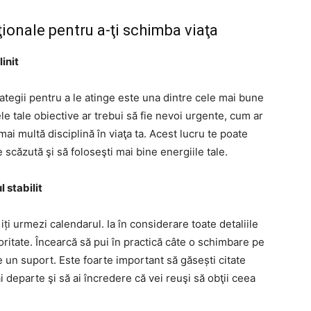
ţionale pentru a-ţi schimba viaţa
init
trategii pentru a le atinge este una dintre cele mai bune
le tale obiective ar trebui să fie nevoi urgente, cum ar
mai multă disciplină în viaţa ta. Acest lucru te poate
e scăzută şi să foloseşti mai bine energiile tale.
 stabilit
 iți urmezi calendarul. Ia în considerare toate detaliile
ioritate. Încearcă să pui în practică câte o schimbare pe
e un suport. Este foarte important să găsești citate
 departe şi să ai încredere că vei reuşi să obţii ceea