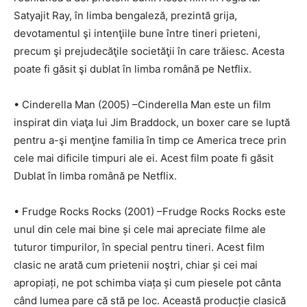
Satyajit Ray, în limba bengaleză, prezintă grija,
devotamentul şi intenţiile bune între tineri prieteni,
precum şi prejudecăţile societăţii în care trăiesc. Acesta
poate fi găsit şi dublat în limba română pe Netflix.
• Cinderella Man (2005) –Cinderella Man este un film
inspirat din viaţa lui Jim Braddock, un boxer care se luptă
pentru a-şi menţine familia în timp ce America trece prin
cele mai dificile timpuri ale ei. Acest film poate fi găsit
Dublat în limba română pe Netflix.
• Frudge Rocks Rocks (2001) –Frudge Rocks Rocks este
unul din cele mai bine și cele mai apreciate filme ale
tuturor timpurilor, în special pentru tineri. Acest film
clasic ne arată cum prietenii noştri, chiar și cei mai
apropiați, ne pot schimba viața și cum piesele pot cânta
când lumea pare că stă pe loc. Această producție clasică