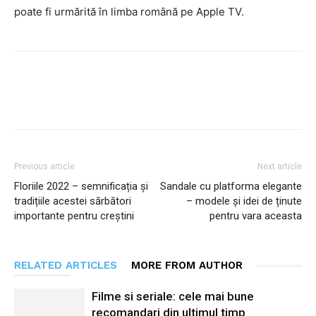
poate fi urmărită în limba română pe Apple TV.
Facebook
Twitter
Pinterest
Previous article
Next article
Floriile 2022 – semnificația și
Sandale cu platforma elegante
tradițiile acestei sărbători
– modele și idei de ținute
importante pentru creștini
pentru vara aceasta
RELATED ARTICLES
MORE FROM AUTHOR
Filme si seriale: cele mai bune
recomandari din ultimul timp