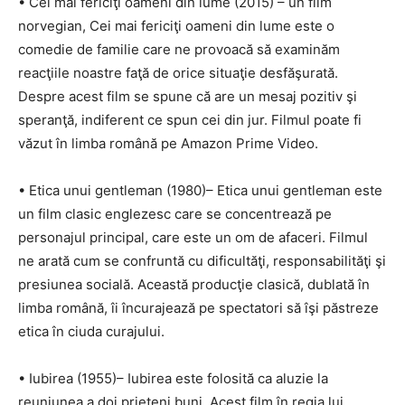
• Cei mai fericiţi oameni din lume (2015) – un film
norvegian, Cei mai fericiţi oameni din lume este o
comedie de familie care ne provoacă să examinăm
reacţiile noastre faţă de orice situaţie desfăşurată.
Despre acest film se spune că are un mesaj pozitiv şi
speranţă, indiferent ce spun cei din jur. Filmul poate fi
văzut în limba română pe Amazon Prime Video.
• Etica unui gentleman (1980)– Etica unui gentleman este
un film clasic englezesc care se concentrează pe
personajul principal, care este un om de afaceri. Filmul
ne arată cum se confruntă cu dificultăţi, responsabilităţi şi
presiunea socială. Această producţie clasică, dublată în
limba română, îi încurajează pe spectatori să îşi păstreze
etica în ciuda curajului.
• Iubirea (1955)– Iubirea este folosită ca aluzie la
reuniunea a doi prieteni buni. Acest film în regia lui