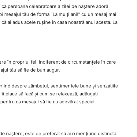
tii că persoana celebratoare a zilei de naștere adoră
i mesajul tău de forma ”La mulți ani!” cu un mesaj mai
 că ai adus acele rușine în casa noastră anul acesta. La
e în propriul fel. Indiferent de circumstanțele în care
ajul tău să fie de bun augur.
scriind despre zâmbetul, sentimentele bune și senzațiile
 îi place să facă și cum se relaxează, adăugați
pentru ca mesajul să fie cu adevărat special.
de naștere, este de preferat să ai o mențiune distinctă.