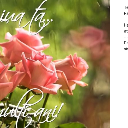
Te
Ra
Ha
at
De
si