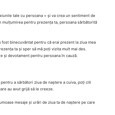
exiunile tale cu persoana = și va crea un sentiment de
rin mulțumirea pentru prezența ta, persoana sărbătorită
 fost binecuvântat pentru că erai prezent la ziua mea
zența ta și sper să mă poți vizita mult mai des.
ire și devotament pentru persoana în cauză.
 pentru a sărbători ziua de naștere a cuiva, poți citi
are au avut grijă să le creeze.
frumoase mesaje și urări de ziua ta de naștere pe care