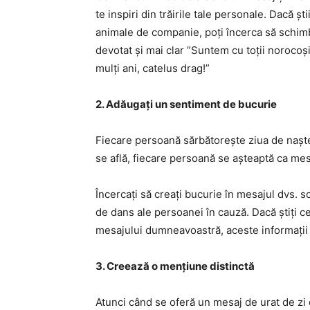
te inspiri din trăirile tale personale. Dacă ș
animale de companie, poți încerca să schimb
devotat și mai clar ”Suntem cu toții norocoși
mulți ani, catelus drag!”
2. Adăugați un sentiment de bucurie
Fiecare persoană sărbătorește ziua de nașter
se află, fiecare persoană se așteaptă ca mes
Încercați să creați bucurie în mesajul dvs. 
de dans ale persoanei în cauză. Dacă știți ce
mesajului dumneavoastră, aceste informații 
3. Creează o mențiune distinctă
Atunci când se oferă un mesaj de urat de zi 