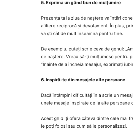
5. Exprima un gând bun de mulțumire
Prezența ta la ziua de naștere va întări con
afiliere reciprocă și devotament. În plus, p
va ști cât de mult înseamnă pentru tine.
De exemplu, puteți scrie ceva de genul: „Am
de naștere. Vreau să-ți mulțumesc pentru pre
”Înainte de a încheia mesajul, exprimați iub
6. Inspiră-te din mesajele alte persoane
Dacă întâmpini dificultăți în a scrie un mesaj
unele mesaje inspirate de la alte persoane c
Acest ghid îți oferă câteva dintre cele mai 
le poți folosi sau cum să le personalizezi.