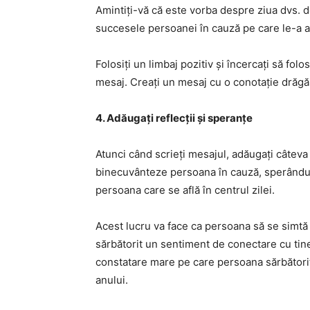
Amintiți-vă că este vorba despre ziua dvs. d
succesele persoanei în cauză pe care le-a a
Folosiți un limbaj pozitiv și încercați să fol
mesaj. Creați un mesaj cu o conotație drăgă
4. Adăugați reflecții și speranțe
Atunci când scrieți mesajul, adăugați câteva
binecuvânteze persoana în cauză, sperându-i 
persoana care se află în centrul zilei.
Acest lucru va face ca persoana să se simtă m
sărbătorit un sentiment de conectare cu tine
constatare mare pe care persoana sărbătorit
anului.