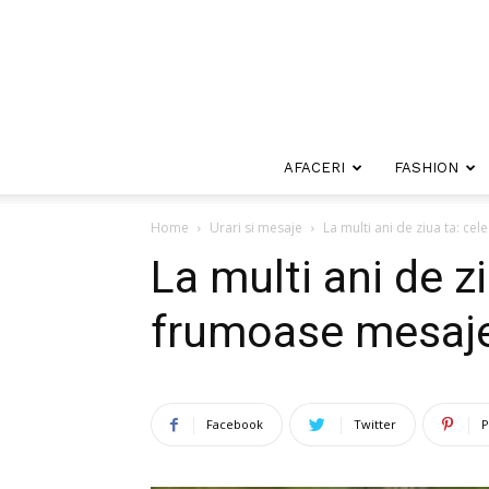
AFACERI
FASHION
Home
Urari si mesaje
La multi ani de ziua ta: ce
La multi ani de z
frumoase mesaje 
Facebook
Twitter
P