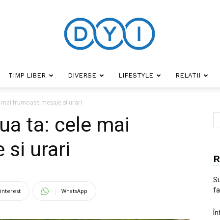
TIMP LIBER
DIVERSE
LIFESTYLE
RELATII
DYI
le mai frumoase mesaje si urari
iua ta: cele mai
si urari
R
Su
fa
interest
WhatsApp
În