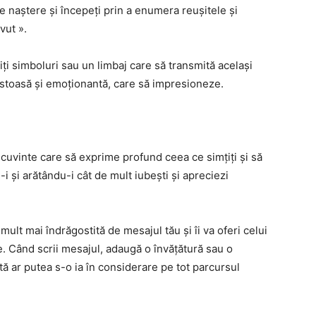
e naștere și începeți prin a enumera reușitele și
vut ».
osiți simboluri sau un limbaj care să transmită același
stoasă și emoționantă, care să impresioneze.
 cuvinte care să exprime profund ceea ce simțiți și să
și arătându-i cât de mult iubești și apreciezi
ult mai îndrăgostită de mesajul tău și îi va oferi celui
. Când scrii mesajul, adaugă o învățătură sau o
ă ar putea s-o ia în considerare pe tot parcursul