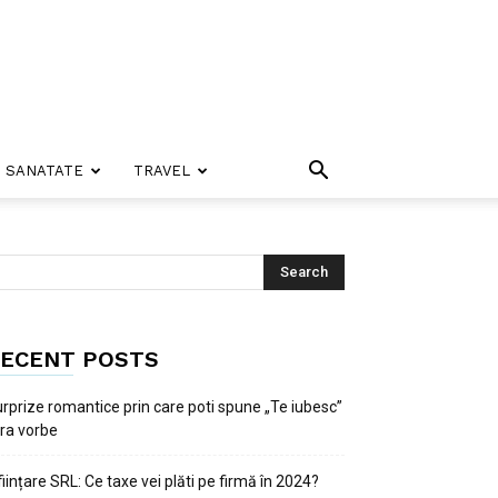
SANATATE
TRAVEL
ECENT POSTS
rprize romantice prin care poti spune „Te iubesc”
ra vorbe
ființare SRL: Ce taxe vei plăti pe firmă în 2024?