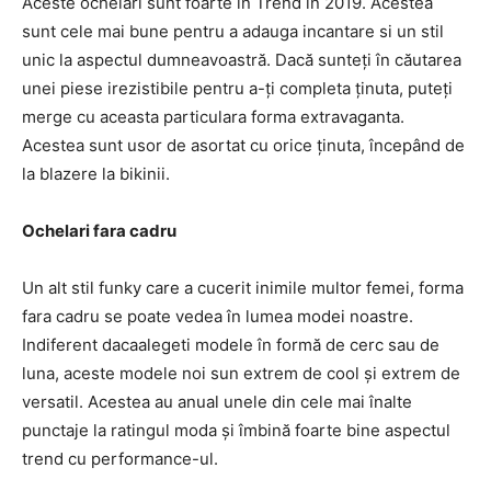
Aceste ochelari sunt foarte în Trend în 2019. Acestea
sunt cele mai bune pentru a adauga incantare si un stil
unic la aspectul dumneavoastră. Dacă sunteți în căutarea
unei piese irezistibile pentru a-ți completa ținuta, puteți
merge cu aceasta particulara forma extravaganta.
Acestea sunt usor de asortat cu orice ținuta, începând de
la blazere la bikinii.
Ochelari fara cadru
Un alt stil funky care a cucerit inimile multor femei, forma
fara cadru se poate vedea în lumea modei noastre.
Indiferent dacaalegeti modele în formă de cerc sau de
luna, aceste modele noi sun extrem de cool și extrem de
versatil. Acestea au anual unele din cele mai înalte
punctaje la ratingul moda și îmbină foarte bine aspectul
trend cu performance-ul.