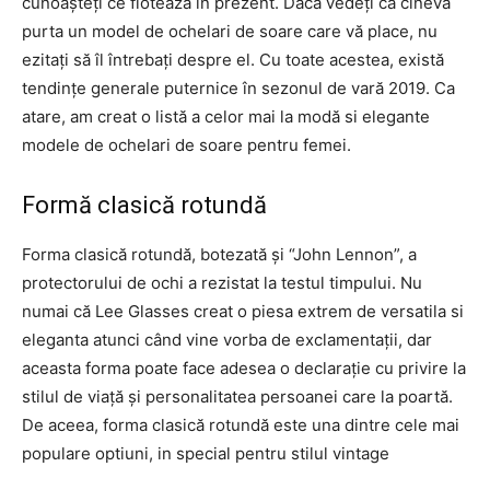
cunoașteți ce flotează în prezent. Dacă vedeți ca cineva
purta un model de ochelari de soare care vă place, nu
ezitați să îl întrebați despre el. Cu toate acestea, există
tendințe generale puternice în sezonul de vară 2019. Ca
atare, am creat o listă a celor mai la modă si elegante
modele de ochelari de soare pentru femei.
Formă clasică rotundă
Forma clasică rotundă, botezată și “John Lennon”, a
protectorului de ochi a rezistat la testul timpului. Nu
numai că Lee Glasses creat o piesa extrem de versatila si
eleganta atunci când vine vorba de exclamentații, dar
aceasta forma poate face adesea o declarație cu privire la
stilul de viață și personalitatea persoanei care la poartă.
De aceea, forma clasică rotundă este una dintre cele mai
populare optiuni, in special pentru stilul vintage