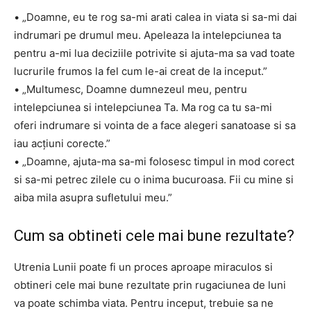
• „Doamne, eu te rog sa-mi arati calea in viata si sa-mi dai
indrumari pe drumul meu. Apeleaza la intelepciunea ta
pentru a-mi lua deciziile potrivite si ajuta-ma sa vad toate
lucrurile frumos la fel cum le-ai creat de la inceput.”
• „Multumesc, Doamne dumnezeul meu, pentru
intelepciunea si intelepciunea Ta. Ma rog ca tu sa-mi
oferi indrumare si vointa de a face alegeri sanatoase si sa
iau acțiuni corecte.”
• „Doamne, ajuta-ma sa-mi folosesc timpul in mod corect
si sa-mi petrec zilele cu o inima bucuroasa. Fii cu mine si
aiba mila asupra sufletului meu.”
Cum sa obtineti cele mai bune rezultate?
Utrenia Lunii poate fi un proces aproape miraculos si
obtineri cele mai bune rezultate prin rugaciunea de luni
va poate schimba viata. Pentru inceput, trebuie sa ne