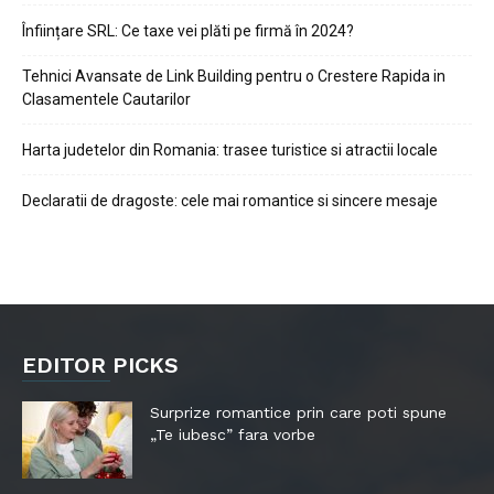
Înființare SRL: Ce taxe vei plăti pe firmă în 2024?
Tehnici Avansate de Link Building pentru o Crestere Rapida in
Clasamentele Cautarilor
Harta judetelor din Romania: trasee turistice si atractii locale
Declaratii de dragoste: cele mai romantice si sincere mesaje
EDITOR PICKS
Surprize romantice prin care poti spune
„Te iubesc” fara vorbe