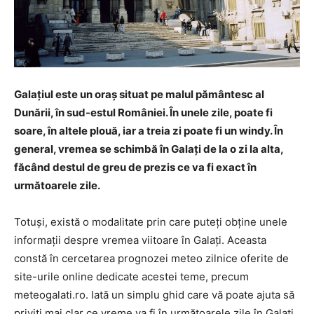
Galațiul este un oraș situat pe malul pământesc al
Dunării, în sud-estul României. În unele zile, poate fi
soare, în altele plouă, iar a treia zi poate fi un windy. În
general, vremea se schimbă în Galați de la o zi la alta,
făcând destul de greu de prezis ce va fi exact în
următoarele zile.
Totuși, există o modalitate prin care puteți obține unele
informații despre vremea viitoare în Galați. Aceasta
constă în cercetarea prognozei meteo zilnice oferite de
site-urile online dedicate acestei teme, precum
meteogalati.ro. Iată un simplu ghid care vă poate ajuta să
priviți mai clar ce vreme va fi în următoarele zile în Galați.