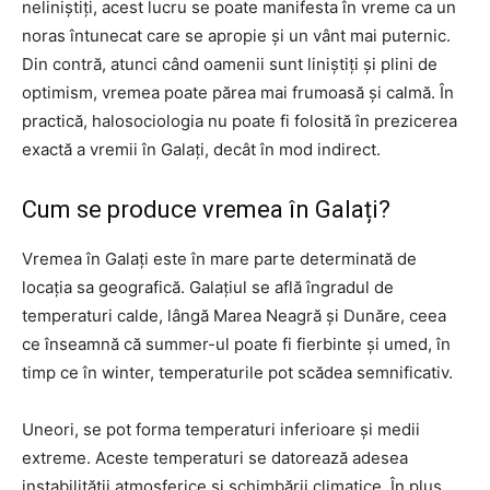
neliniștiți, acest lucru se poate manifesta în vreme ca un
noras întunecat care se apropie și un vânt mai puternic.
Din contră, atunci când oamenii sunt liniștiți și plini de
optimism, vremea poate părea mai frumoasă și calmă. În
practică, halosociologia nu poate fi folosită în prezicerea
exactă a vremii în Galați, decât în mod indirect.
Cum se produce vremea în Galați?
Vremea în Galați este în mare parte determinată de
locația sa geografică. Galațiul se află îngradul de
temperaturi calde, lângă Marea Neagră și Dunăre, ceea
ce înseamnă că summer-ul poate fi fierbinte și umed, în
timp ce în winter, temperaturile pot scădea semnificativ.
Uneori, se pot forma temperaturi inferioare și medii
extreme. Aceste temperaturi se datorează adesea
instabilității atmosferice și schimbării climatice. În plus,